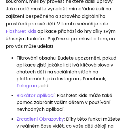
soukromí, měli by provést některé další úpravy.
Jako rodič musíte vynaložit mimořádné úsilí na
zajištění bezpečného a zdravého digitálního
prostředí pro své děti. V tomto scénáři je role
FlashGet Kids
aplikace přichází do hry díky svým
úžasným funkcím. Pojďme si promluvit o tom, co
pro vás může udělat!
Filtrování obsahu: Budete upozorněni, pokud
aplikace zjistí jakákoli citlivá klíčová slova v
chatech dětí na sociálních sítích na
platformách jako Instagram, Facebook,
Telegram
, atd.
Blokátor aplikací
: FlashGet Kids může také
pomoc zabránit vašim dětem v používání
nevhodných aplikací.
Zrcadlení Obrazovky
: Díky této funkci můžete
v reálném čase vidět, co vaše děti dělají na