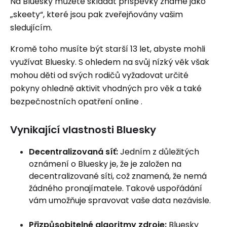
Na Bluesky můžete skládat příspěvky známé jako
„skeety“, které jsou pak zveřejňovány vašim
sledujícím.
Kromě toho musíte být starší 13 let, abyste mohli
využívat Bluesky. S ohledem na svůj nízký věk však
mohou děti od svých rodičů vyžadovat určité
pokyny ohledně aktivit vhodných pro věk a také
bezpečnostních opatření online .
Vynikající vlastnosti Bluesky
Decentralizovaná síť:
Jedním z důležitých
oznámení o Bluesky je, že je založen na
decentralizované síti, což znamená, že nemá
žádného pronajímatele. Takové uspořádání
vám umožňuje spravovat vaše data nezávisle.
Přizpůsobitelné algoritmy zdroje:
Bluesky