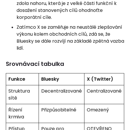
zdola nahoru, která je z velké části funkční k
dosažení stanovených cílů ohodnoťte
korporátní cíle.
Zatímco X se zaměřuje na neustálé zlepšování
výkonu kolem obchodních cílů, zdá se, že
Bluesky se dále rozvíjí na základě zpětná vazba
lidí.
Srovnávací tabulka
Funkce
Bluesky
X (Twitter)
Struktura
Decentralizované
Centralizované
sítě
Řízení
Přizpůsobitelné
Omezený
krmiva
Přístup
Pouze pro
OTEVŘENO