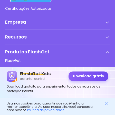
Certificações Autorizadas
Empresa
Termos de serviço
Recursos
Contrato de Licença de Usuário Final
Central de Ajuda
Política de DMCA
Produtos FlashGet
Como fazer
Política de privacidade
FlashGet
Blog
FlashGet Kids
Políticas de Publicidade
FlashGet Kids
Segurança Online Infantil
Download grátis
FlashGet Finder
parental control
Não Venda Minhas Informações
Baixar
FlashGet Cast
Download gratuito para experimentar todos os recursos de
proteção infantil.
Siga-nos
Usamos cookies para garantir que você tenha a
melhor experiência. Ao usar nosso site, você concorda
com nossos
Política de privacidade
.