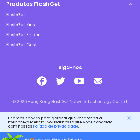
Política de DMCA
Produtos FlashGet
Como fazer
Política de privacidade
FlashGet
Blog
FlashGet Kids
Políticas de Publicidade
Segurança Online Infantil
FlashGet Finder
Não Venda Minhas Informações
Baixar
FlashGet Cast
Siga-nos
© 2026 Hong Kong FlashGet Network Technology Co., Ltd.
Usamos cookies para garantir que você tenha a
melhor experiência. Ao usar nosso site, você concorda
com nossos
Política de privacidade
.