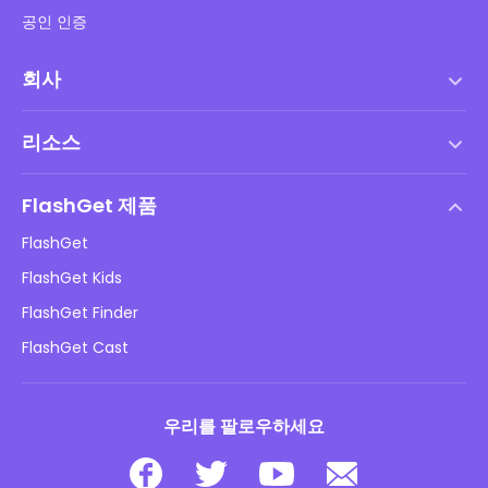
공인 인증
회사
서비스 약관
리소스
최종 사용자 사용권 계약
도움말 센터
DMCA 정책
FlashGet 제품
방법
개인정보 처리방침
FlashGet
블로그
FlashGet Kids
광고 정책
아동 온라인 안전
FlashGet Finder
내 정보를 판매하지 마십시오
다운로드
FlashGet Cast
우리를 팔로우하세요