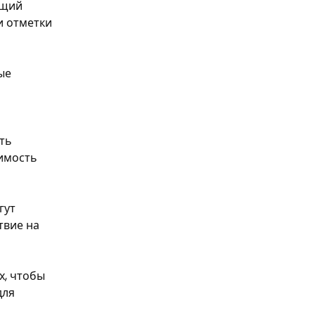
ащий
и отметки
ые
ать
димость
гут
твие на
х, чтобы
для