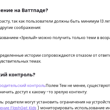
чение на Ваттпаде?
асту, так как пользователи должны быть минимум 13 ле
 другие соображения:
названием «Зрелый» можно получить только теми в возра
пределенные истории сопровождаются отказом от ответ
увствительных темах.
кий контроль?
родительский контроль
Полем Тем не менее, существую
ичить доступ к какому -то зрелую контенту:
: родители могут установить ограничения на устройст
ние FlashGet Kids
) мониторировать использование и