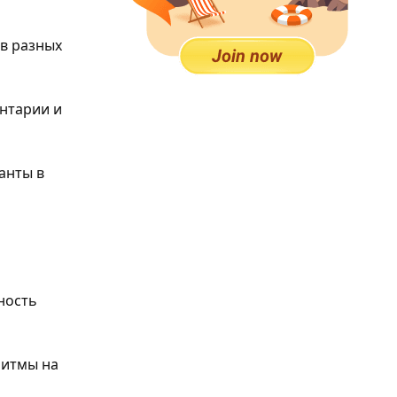
 в разных
ентарии и
анты в
ность
ритмы на