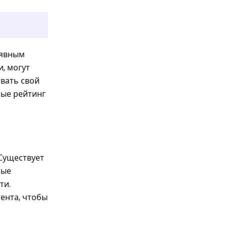
 явным
, могут
вать свой
рые рейтинг
Существует
рые
ти.
ента, чтобы