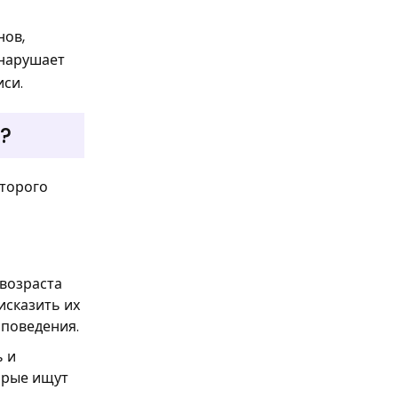
нов,
 нарушает
иси.
?
оторого
 возраста
исказить их
 поведения.
ь и
торые ищут