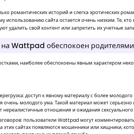
олько романтических историй и слегка эротических рома
у использованию сайта остается очень низким. Те, кто
ют удалить свой контент или запретить их учетные зап
 на Wattpad обеспокоен родителями
ростками, наиболее обеспокоены явным характером нек
регрузка: доступ к явному материалу с более молодого
очень молодого ума. Такой материал может серьезно 
ют нереалистичные отношения и ожидания сексуального
говоров: пользователи Wattpad могут комментироват
 на этих сайтах появляются мошенники или хищники, ко