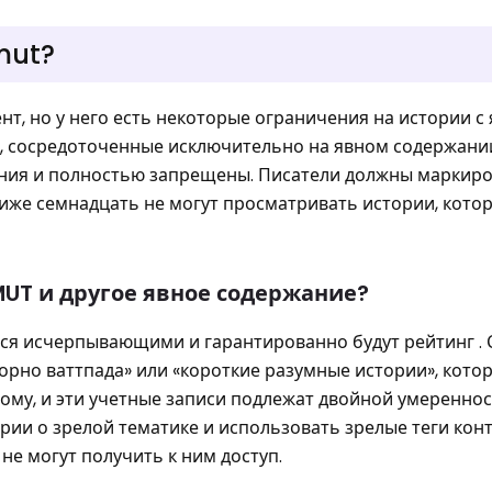
mut?
нт, но у него есть некоторые ограничения на истории с
, сосредоточенные исключительно на явном содержании
ения и полностью запрещены. Писатели должны маркиро
о ниже семнадцать не могут просматривать истории, кото
MUT и другое явное содержание?
ся исчерпывающими и гарантированно будут рейтинг . 
порно ваттпада» или «короткие разумные истории», кото
му, и эти учетные записи подлежат двойной умереннос
ии о зрелой тематике и использовать зрелые теги конт
е могут получить к ним доступ.