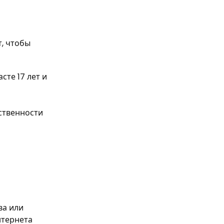
т, чтобы
сте 17 лет и
ственности
т
ва или
нтернета