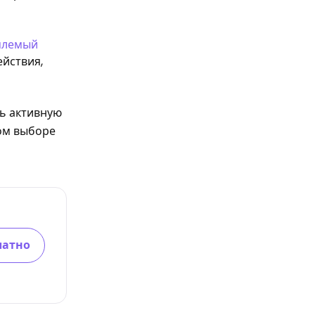
млемый
йствия,
ть активную
ном выборе
латно