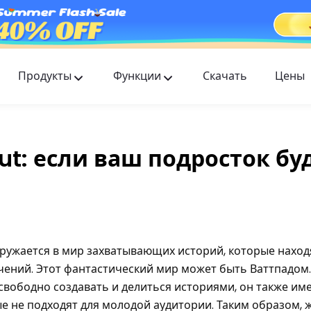
Продукты
Функции
Скачать
Цены
FlashGet Kids
Заботливое приложение для родительского
контроля для всех.
t: если ваш подросток бу
FlashGet Finder
Антиугонная безопасность вашего телефона —
наша ответственность.
гружается в мир захватывающих историй, которые наход
чений. Этот фантастический мир может быть Ваттпадом.
вободно создавать и делиться историями, он также им
е не подходят для молодой аудитории. Таким образом,