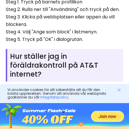
Steg 1. Tryck på barnets profilikon
Steg 2. Rulla ner till "Användning" och tryck på den.
Steg 3. Klicka på webbplatsen eller appen du vill
blockera.
Steg 4. Välj "Ange som block" i listmenyn.
Steg 5. Tryck på "OK" i dialogrutan.
Hur ställer jag in
föräldrakontroll på AT&T
internet?
Vi använder cookies för att säkerställa att du får den
Att ställa in föräldrakontroll på AT&T internet är ett
bästa upplevelsen. Genom att använda vår webbplats
godkänner du vår
Integritetspolicy
.
viktigt steg för att säkerställa en klok och
åldersanpassad online för dina barn. Dessa
kontroller hjälp dig att hantera och övervaka ditt
barns internetanvändning online , inklusive men inte
begränsat till att ställa in tidsgränser, begränsa