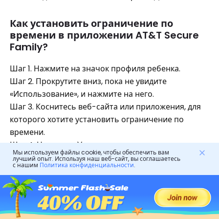
Как установить ограничение по
времени в приложении AT&T Secure
Family?
Шаг 1. Нажмите на значок профиля ребенка.
Шаг 2. Прокрутите вниз, пока не увидите
«Использование», и нажмите на него.
Шаг 3. Коснитесь веб-сайта или приложения, для
которого хотите установить ограничение по
времени.
Шаг 4. Нажмите «Установить ограничение по
Мы используем файлы cookie, чтобы обеспечить вам
времени» в меню списка.
лучший опыт. Используя наш веб-сайт, вы соглашаетесь
с нашим
Политика конфиденциальности
.
Шаг 5. Выберите «Будни или выходные», чтобы
указать лимит времени работы.
Шаг 6. Выберите значение ограничения по
времени из предоставленного списка прокрутки.