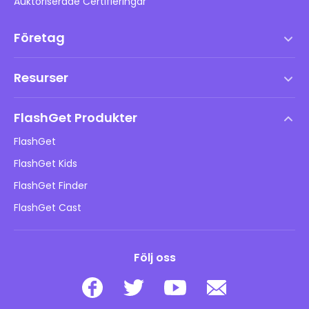
Auktoriserade Certifieringar
Företag
Användarvillkor
Resurser
Slutanvändarlicensavtal
Hjälpcenter
DMCA-policy
FlashGet Produkter
Hur man
Integritetspolicy
FlashGet
Blogg
FlashGet Kids
Reklampolicyer
Barns onlinesäkerhet
FlashGet Finder
Sälj inte min information
Ladda ner
FlashGet Cast
Följ oss