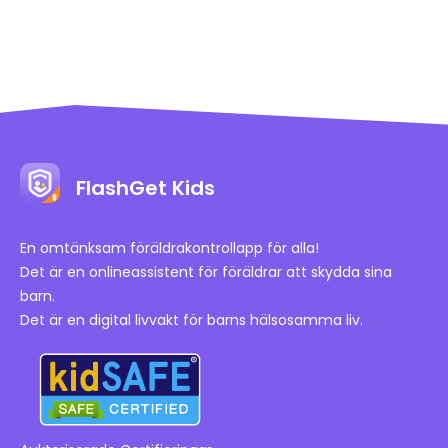
FlashGet Kids
En omtänksam föräldrakontrollapp för alla!
Det är en onlineassistent för föräldrar att skydda sina
barn.
Det är en digital livvakt för barns hälsosamma liv.