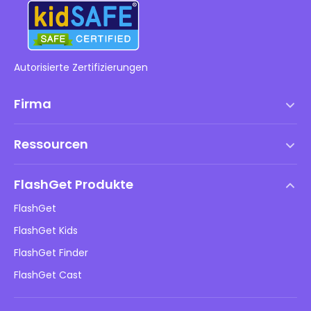
Autorisierte Zertifizierungen
Firma
Nutzungsbedingungen
Ressourcen
Endbenutzer-Lizenzvertrag
Hilfezentrum
DMCA-Richtlinie
FlashGet Produkte
Wie man
Datenschutzrichtlinie
FlashGet
Blog
FlashGet Kids
Werberichtlinien
Online-Sicherheit für Kinder
FlashGet Finder
Verkaufen Sie nicht meine Informationen
Herunterladen
FlashGet Cast