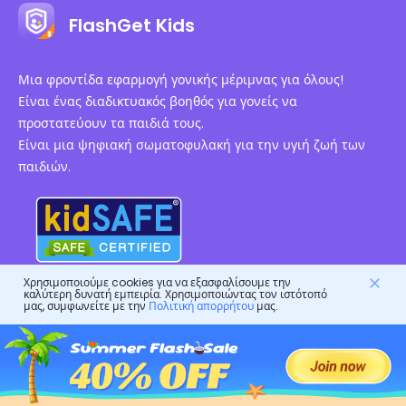
FlashGet Kids
Μια φροντίδα εφαρμογή γονικής μέριμνας για όλους!
Είναι ένας διαδικτυακός βοηθός για γονείς να
προστατεύουν τα παιδιά τους.
Είναι μια ψηφιακή σωματοφυλακή για την υγιή ζωή των
παιδιών.
Εξουσιοδοτημένες Πιστοποιήσεις
Χρησιμοποιούμε cookies για να εξασφαλίσουμε την
καλύτερη δυνατή εμπειρία. Χρησιμοποιώντας τον ιστότοπό
μας, συμφωνείτε με την
Πολιτική απορρήτου
μας.
Εταιρεία
Όροι χρήσης
Πόροι
Συμφωνία Άδειας Χρήσης Τελικού Χρήστη