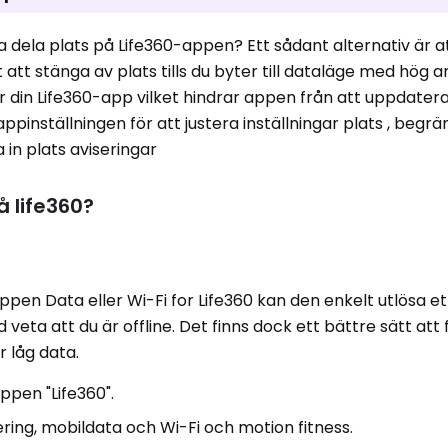
luta dela plats på Life360-appen? Ett sådant alternativ är 
t att stänga av plats tills du byter till dataläge med hög a
r din Life360-app vilket hindrar appen från att uppdatera
pinställningen för att justera inställningar plats , begr
a in plats aviseringar
å life360?
ppen Data eller Wi-Fi for Life360 kan den enkelt utlösa et
veta att du är offline. Det finns dock ett bättre sätt att 
r låg data.
 appen "Life360".
ng, mobildata och Wi-Fi och motion fitness.