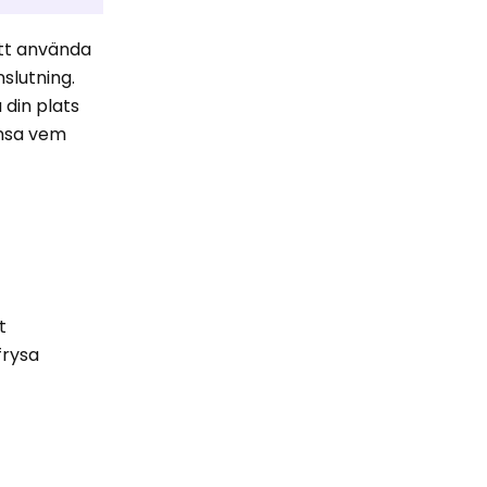
att använda
nslutning.
 din plats
änsa vem
t
frysa