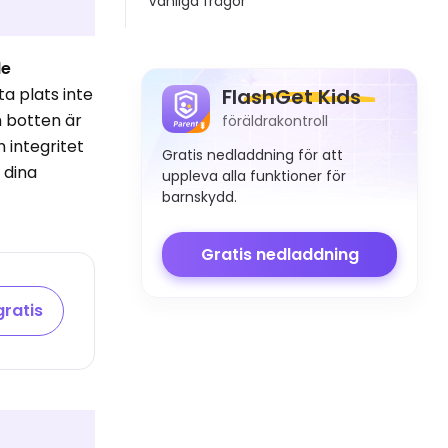
Vanliga frågor
de
a plats inte
FlashGet Kids
h botten är
föräldrakontroll
n integritet
Gratis nedladdning för att
 dina
uppleva alla funktioner för
barnskydd.
Gratis nedladdning
gratis