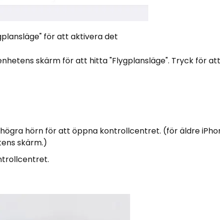
gplansläge" för att aktivera det
hetens skärm för att hitta "Flygplansläge". Tryck för att
ögra hörn för att öppna kontrollcentret. (för äldre iPh
tens skärm.)
ntrollcentret.