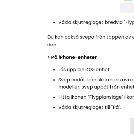
Växla skjutreglaget bredvid "Fly
Du kan också svepa från toppen av en
den.
> På iPhone-enheter
Lås upp din iOS-enhet.
Svep nedåt från skärmens övre h
modeller, svep uppåt från enhe
Hitta ikonen "Flygplansläge" i ko
Växla skjutreglaget till "På".