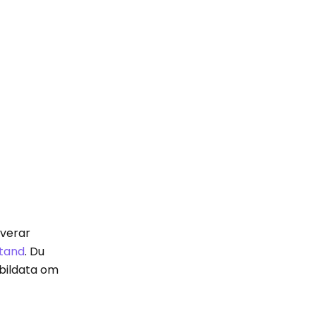
iverar
tand
. Du
obildata om