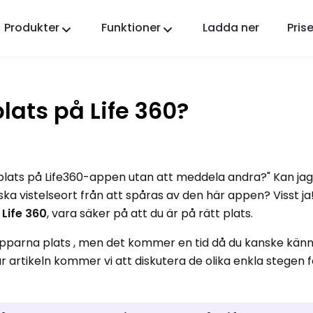
Produkter
Funktioner
Ladda ner
Prise
FlashGet Kids
En omtänksam föräldrakontrollapp för alla.
ats på Life 360?
FlashGet Finder
Din telefons stöldskydd, vårt ansvar.
a plats på Life360-appen utan att meddela andra?" Kan jag
ska vistelseort från att spåras av den här appen? Visst j
Life 360
, vara säker på att du är på rätt plats.
la apparna plats , men det kommer en tid då du kanske känn
n här artikeln kommer vi att diskutera de olika enkla stegen 