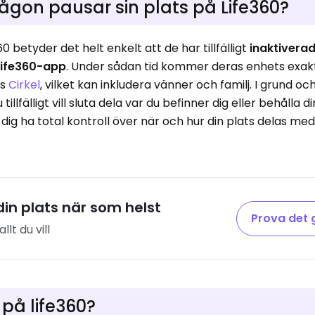
ågon pausar sin plats på Life360?
0 betyder det helt enkelt att de har tillfälligt
inaktivera
 Life360-app
. Under sådan tid kommer deras enhets exakt
as
Cirkel
, vilket kan inkludera vänner och familj. I grund oc
lfälligt vill sluta dela var du befinner dig eller behålla di
 dig ha total kontroll över när och hur din plats delas med
din plats när som helst
Prova det 
lt du vill
på life360?