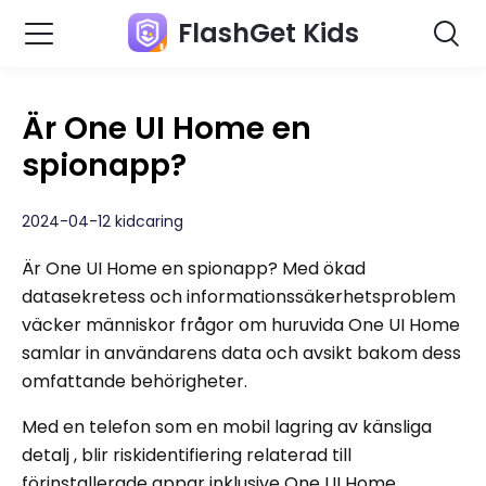
FlashGet Kids
Är One UI Home en
spionapp?
2024-04-12 kidcaring
Är One UI Home en spionapp? Med ökad
datasekretess och informationssäkerhetsproblem
väcker människor frågor om huruvida One UI Home
samlar in användarens data och avsikt bakom dess
omfattande behörigheter.
Med en telefon som en mobil lagring av känsliga
detalj , blir riskidentifiering relaterad till
förinstallerade appar inklusive One UI Home