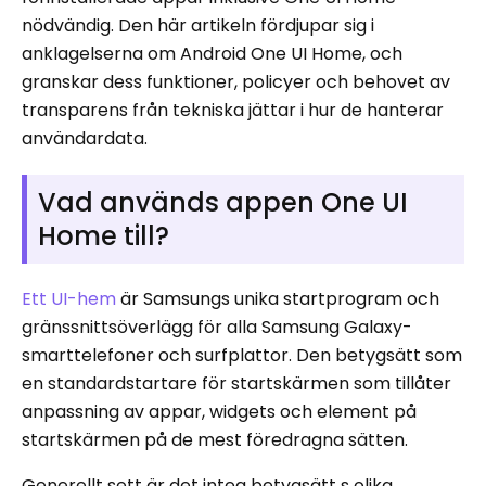
nödvändig. Den här artikeln fördjupar sig i
anklagelserna om Android One UI Home, och
granskar dess funktioner, policyer och behovet av
transparens från tekniska jättar i hur de hanterar
användardata.
Vad används appen One UI
Home till?
Ett UI-hem
är Samsungs unika startprogram och
gränssnittsöverlägg för alla Samsung Galaxy-
smarttelefoner och surfplattor. Den betygsätt som
en standardstartare för startskärmen som tillåter
anpassning av appar, widgets och element på
startskärmen på de mest föredragna sätten.
Generellt sett är det integ betygsätt s olika