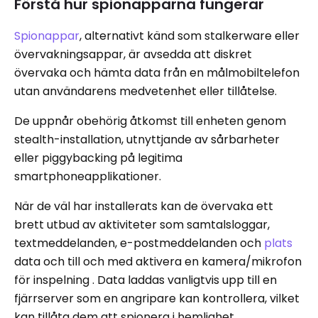
Förstå hur spionapparna fungerar
Spionappar
, alternativt känd som stalkerware eller
övervakningsappar, är avsedda att diskret
övervaka och hämta data från en målmobiltelefon
utan användarens medvetenhet eller tillåtelse.
De uppnår obehörig åtkomst till enheten genom
stealth-installation, utnyttjande av sårbarheter
eller piggybacking på legitima
smartphoneapplikationer.
När de väl har installerats kan de övervaka ett
brett utbud av aktiviteter som samtalsloggar,
textmeddelanden, e-postmeddelanden och
plats
data och till och med aktivera en kamera/mikrofon
för inspelning . Data laddas vanligtvis upp till en
fjärrserver som en angripare kan kontrollera, vilket
kan tillåta dem att spionera i hemlighet.