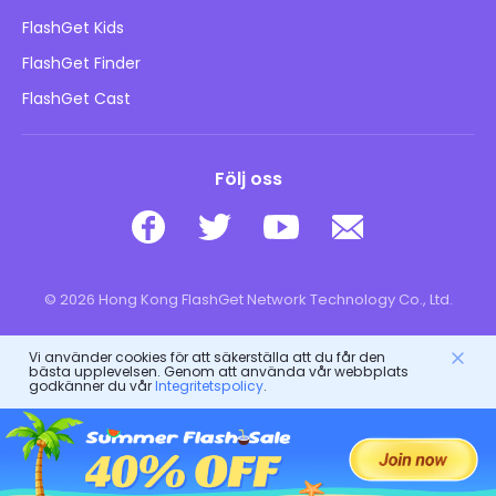
Blogg
FlashGet Kids
Reklampolicyer
Barns onlinesäkerhet
FlashGet Finder
Sälj inte min information
Ladda ner
FlashGet Cast
Följ oss
© 2026 Hong Kong FlashGet Network Technology Co., Ltd.
Vi använder cookies för att säkerställa att du får den
bästa upplevelsen. Genom att använda vår webbplats
godkänner du vår
Integritetspolicy
.