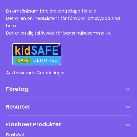
En omtänksam föräldrakontrollapp för alla!
Det är en onlineassistent för föräldrar att skydda sina
barn.
Det är en digital livvakt för barns hälsosamma liv.
Auktoriserade Certifieringar
Företag
Användarvillkor
Resurser
Slutanvändarlicensavtal
Hjälpcenter
DMCA-policy
FlashGet Produkter
Hur man
Integritetspolicy
FlashGet