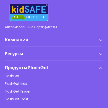
Авторизованные Сертификаты
Компания
Условия использования
Ресурсы
Лицензионное соглашение с конечным пользователем
Центр помощи
Политика DMCA
Продукты FlashGet
Как сделать
Политика конфиденциальности
FlashGet
Блог
FlashGet Kids
Рекламные политики
Онлайн-безопасность детей
FlashGet Finder
Не продавайте мою информацию
Скачать
FlashGet Cast