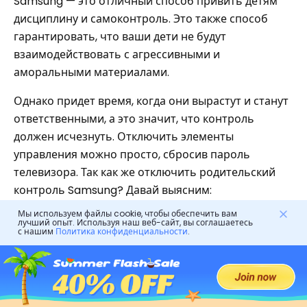
Samsung — это отличный способ привить детям
дисциплину и самоконтроль. Это также способ
гарантировать, что ваши дети не будут
взаимодействовать с агрессивными и
аморальными материалами.
Однако придет время, когда они вырастут и станут
ответственными, а это значит, что контроль
должен исчезнуть. Отключить элементы
управления можно просто, сбросив пароль
телевизора. Так как же отключить родительский
контроль Samsung? Давай выясним:
Мы используем файлы cookie, чтобы обеспечить вам
Переведите телевизор Samsung в режим
лучший опыт. Используя наш веб-сайт, вы соглашаетесь
с нашим
Политика конфиденциальности
.
ожидания, нажав кнопку питания на пульте
дистанционного управления.
2. После этого с помощью пульта дистанционного
управления нажмите 824 и включите питание в