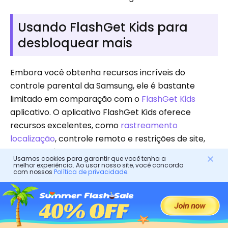
Usando FlashGet Kids para
desbloquear mais
Embora você obtenha recursos incríveis do
controle parental da Samsung, ele é bastante
limitado em comparação com o
FlashGet Kids
aplicativo. O aplicativo FlashGet Kids oferece
recursos excelentes, como
rastreamento
localização
, controle remoto e restrições de site,
que os usuários apreciam em todo o mundo.
Usamos cookies para garantir que você tenha a
melhor experiência. Ao usar nosso site, você concorda
A melhor parte sobre nós no aplicativo FlashGet
com nossos
Política de privacidade
.
Kids é que você pode baixá-lo e instalá-lo sem
gastar muito. Aqui está uma análise de seus
recursos incríveis: