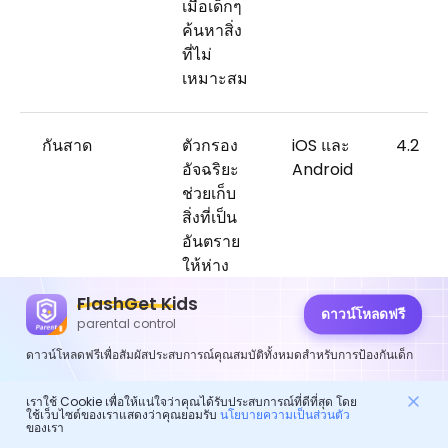
เมื่อเด็กๆ
ค้นหาสิ่ง
ที่ไม่
เหมาะสม
กันสาด
ตัวกรอง
iOS และ
4.2
อัจฉริยะ
Android
ช่วยเก็บ
สิ่งที่เป็น
อันตราย
ให้ห่าง
จากลูก
FlashGet Kids
ของคุณ
ดาวน์โหลดฟรี
parental control
ดาวน์โหลดฟรีเพื่อสัมผัสประสบการณ์คุณสมบัติทั้งหมดสำหรับการป้องกันเด็ก
เราใช้ Cookie เพื่อให้แน่ใจว่าคุณได้รับประสบการณ์ที่ดีที่สุด โดย
จะตรวจสอบเนื้อหาโซเชียลมีเดียได้
ใช้เว็บไซต์ของเราแสดงว่าคุณยอมรับ
นโยบายความเป็นส่วนตัว
ของเรา
อย่างไร?