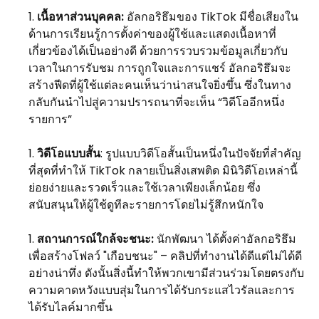
เนื้อหาส่วนบุคคล:
อัลกอริธึมของ TikTok มีชื่อเสียงใน
ด้านการเรียนรู้การตั้งค่าของผู้ใช้และแสดงเนื้อหาที่
เกี่ยวข้องได้เป็นอย่างดี ด้วยการรวบรวมข้อมูลเกี่ยวกับ
เวลาในการรับชม การถูกใจและการแชร์ อัลกอริธึมจะ
สร้างฟีดที่ผู้ใช้แต่ละคนเห็นว่าน่าสนใจยิ่งขึ้น ซึ่งในทาง
กลับกันนำไปสู่ความปรารถนาที่จะเห็น “วิดีโออีกหนึ่ง
รายการ”
วิดีโอแบบสั้น
: รูปแบบวิดีโอสั้นเป็นหนึ่งในปัจจัยที่สำคัญ
ที่สุดที่ทำให้ TikTok กลายเป็นสิ่งเสพติด มินิวิดีโอเหล่านี้
ย่อยง่ายและรวดเร็วและใช้เวลาเพียงเล็กน้อย ซึ่ง
สนับสนุนให้ผู้ใช้ดูทีละรายการโดยไม่รู้สึกหนักใจ
สถานการณ์ใกล้จะชนะ:
นักพัฒนา ได้ตั้งค่าอัลกอริธึม
เพื่อสร้างโฟลว์ "เกือบชนะ" – คลิปที่ทำงานได้ดีแต่ไม่ได้ดี
อย่างน่าทึ่ง ดังนั้นสิ่งนี้ทำให้พวกเขามีส่วนร่วมโดยตรงกับ
ความคาดหวังแบบสุ่มในการได้รับกระแสไวรัลและการ
ได้รับไลค์มากขึ้น