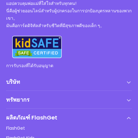
แอปควบคุมพ่อแม่ที่ใส่ใจสำหรับทุกคน!
นี่คือผู้ช่วยออนไลน์สำหรับผู้ปกครองในการปกป้องบุตรหลานของพวก
เขา。
มันคือการ์ดดิจิทัลสำหรับชีวิตที่มีสุขภาพดีของเด็ก ๆ。
การรับรองที่ได้รับอนุญาต
บริษัท
เงื่อนไขการให้บริการ
ทรัพยากร
ข้อตกลงสิทธิ์การใช้งานสำหรับผู้ใช้ปลายทาง
ศูนย์ช่วยเหลือ
นโยบาย DMCA
ผลิตภัณฑ์ FlashGet
วิธี
นโยบายความเป็นส่วนตัว
FlashGet
บล็อก