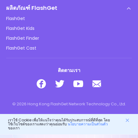
ศูนย์ช่วยเหลือ
นโยบาย DMCA
ผลิตภัณฑ์ FlashGet
วิธี
นโยบายความเป็นส่วนตัว
FlashGet
บล็อก
FlashGet Kids
นโยบายการโฆษณา
ความปลอดภัยของเด็กออนไลน์
FlashGet Finder
อย่าขายข้อมูลของฉัน
ดาวน์โหลด
FlashGet Cast
ติดตามเรา
© 2026 Hong Kong FlashGet Network Technology Co., Ltd.
เราใช้ Cookie เพื่อให้แน่ใจว่าคุณได้รับประสบการณ์ที่ดีที่สุด โดย
ใช้เว็บไซต์ของเราแสดงว่าคุณยอมรับ
นโยบายความเป็นส่วนตัว
ของเรา