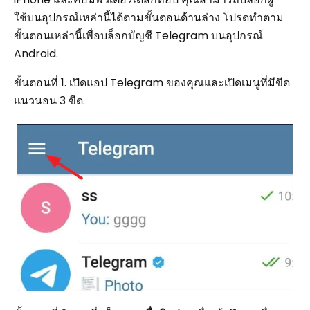
ใช้บนอุปกรณ์เหล่านี้ได้ตามขั้นตอนด้านล่าง โปรดทำตาม
ขั้นตอนเหล่านี้เพื่อบล็อกบัญชี Telegram บนอุปกรณ์
Android.
ขั้นตอนที่ 1. เปิดแอป Telegram ของคุณและเปิดเมนูที่มีขีด
แนวนอน 3 ขีด.