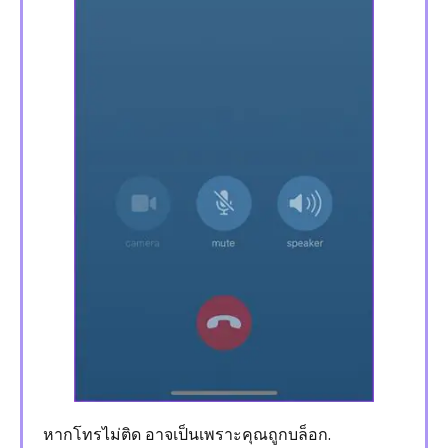
หากโทรไม่ติด อาจเป็นเพราะคุณถูกบล็อก.