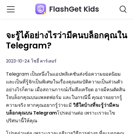
FlashGet Kids
จะรู้ได้อย่างไรว่ามีคนบล็อกคุณใน
Telegram?
2023-10-24 โซอี้ คาร์เตอร์
Telegram เป็นหนึ่งในแอปพลิเคชันส่งข้อความยอดนิยม
และเป็นที่รู้จักเป็นพิเศษในเรื่องคุณสมบัติความเป็นส่วนตัว
อย่างไรก็ตาม เมื่อสถานการณ์เริ่มตึงเครียด อาจมีคนตัดสิน
ใจบล็อกคุณบนแพลตฟอร์ม และในกรณีนี้ คุณอาจอยากรู้
ความจริง หากคุณอยากรู้ว่าจะมี
วิธีใดบ้างที่จะรู้ว่ามีคน
บล็อกคุณบน Telegram
โปรดอ่านต่อ เพราะเราจะไข
ปริศนานี้ให้คุณ
โปรดอ่านต่อ เพราะเราจะอธิบายวิธีการต่างๆ ที่จะบอกคุณ