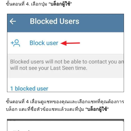
ขั้นตอนที่ 4. เลือกปุ่ม “
บล็อกผู้ใช้
”
ขั้นตอนที่ 4 เลื่อนดูแชทของคุณและเลือกแชทที่คุณต้องการ
บล็อก แตะที่ชื่อหัวข้อแชทแล้วแตะที่ปุ่ม “
บล็อกผู้ใช้
”