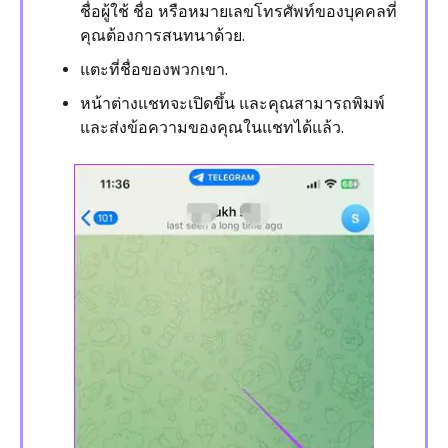
ชื่อผู้ใช้ ชื่อ หรือหมายเลขโทรศัพท์ของบุคคลที่
คุณต้องการสนทนาด้วย.
แตะที่ชื่อของพวกเขา.
หน้าต่างแชทจะเปิดขึ้น และคุณสามารถพิมพ์
และส่งข้อความของคุณในแชทได้แล้ว.