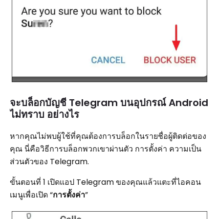
จะบล็อกบัญชี Telegram บนอุปกรณ์ Android
ไม่ทราบ อย่างไร
หากคุณไม่พบผู้ใช้ที่คุณต้องการบล็อกในรายชื่อผู้ติดต่อของ
คุณ นี่คือวิธีการบล็อกพวกเขาผ่านตัว การตั้งค่า ความเป็น
ส่วนตัวของ Telegram.
ขั้นตอนที่ 1 เปิดแอป Telegram ของคุณแล้วแตะที่ไอคอน
เมนูเพื่อเปิด “
การตั้งค่า
”