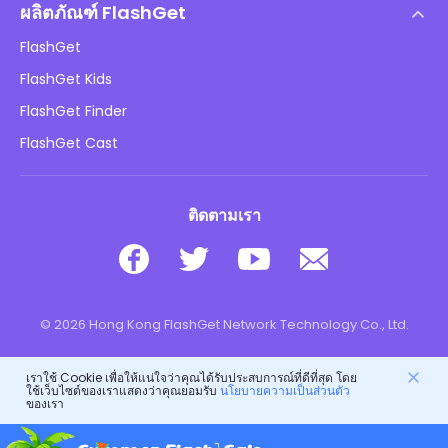
นโยบาย DMCA
ผลิตภัณฑ์ FlashGet
วิธี
นโยบายความเป็นส่วนตัว
FlashGet
บล็อก
FlashGet Kids
นโยบายการโฆษณา
ความปลอดภัยของเด็กออนไลน์
FlashGet Finder
อย่าขายข้อมูลของฉัน
ดาวน์โหลด
FlashGet Cast
ติดตามเรา
© 2026 Hong Kong FlashGet Network Technology Co., Ltd.
เราใช้ Cookie เพื่อให้แน่ใจว่าคุณได้รับประสบการณ์ที่ดีที่สุด โดย
ใช้เว็บไซต์ของเราแสดงว่าคุณยอมรับ
นโยบายความเป็นส่วนตัว
ของเรา