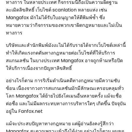
ทางการ ในหลายประเทศ กิจกรรมนี้ถือเป็นความผิดฐาน
ละเมิดลิขสิทธิ์ เว็บไซต์ scanlation หลายแห่ง เช่น
Mangafox มักไม่ได้รับใบอนุญาตให้ตีพิมพ์ซ้ำ ซึ่ง
หมายความว่ากิจกรรมของพวกเขาผิดกฎหมายและไม่เป็น
ทางการ
บริษัทและสำนักพิมพ์มังงะไม่ได้รับรายได้จากเว็บไซต์เหล่านี้
ทำให้เกิดแรงกดดันทางกฎหมายต่อเว็บไซต์ที่ให้บริการ
สแกนเลชัน ในบางประเทศ Mangafox อาจถูกห้ามหรือปิด
ให้บริการเนื่องจากปัญหาลิขสิทธิ์
อย่างไรก็ตาม การริเริ่มดำเนินคดีทางกฎหมายมีความซับ
ซ้อน เนื่องจากวงการสแกนเลชันมักมีลักษณะครอบคลุมทั่ว
โลก Mangafox ได้ย้ายไปยังโดเมนอื่นหลายครั้ง แม้จะชื่อ
ต่อชื่อ และไม่มีผลกระทบทางการบริหารใดๆ เกิดขึ้น ปัจจุบัน
อยู่ใน Fanfox.net
แม้จะประสบปัญหาทางกฎหมาย แต่ผู้อ่านยังคงรู้สึกว่า
Mangafox สะดวกเพราะเข้าถึงได้ง่าย อย่างไรก็ตาม ผมขอ