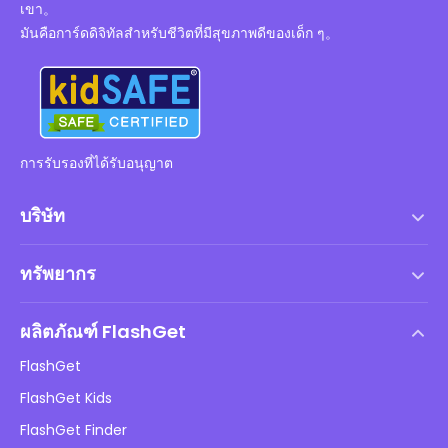
เขา。
มันคือการ์ดดิจิทัลสำหรับชีวิตที่มีสุขภาพดีของเด็ก ๆ。
การรับรองที่ได้รับอนุญาต
บริษัท
เงื่อนไขการให้บริการ
ทรัพยากร
ข้อตกลงสิทธิ์การใช้งานสำหรับผู้ใช้ปลายทาง
ศูนย์ช่วยเหลือ
นโยบาย DMCA
ผลิตภัณฑ์ FlashGet
วิธี
นโยบายความเป็นส่วนตัว
FlashGet
บล็อก
FlashGet Kids
นโยบายการโฆษณา
ความปลอดภัยของเด็กออนไลน์
FlashGet Finder
อย่าขายข้อมูลของฉัน