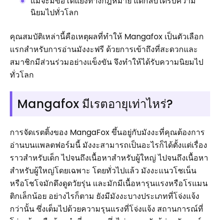
แม้จะมีข้อโต้แย้งทางกฎหมาย แต่กลับได้รับความ
นิยมไปทั่วโลก
คุณสมบัติเหล่านี้คือเหตุผลที่ทำให้ Mangafox เป็นตัวเลือก
แรกสำหรับการอ่านมังงะฟรี ด้วยการเข้าถึงที่สะดวกและ
สมาชิกมีส่วนร่วมอย่างแข็งขัน จึงทำให้ได้รับความนิยมไป
ทั่วโลก
Mangafox มีเรตอายุเท่าไหร่?
การจัดเรตติ้งของ MangaFox ขึ้นอยู่กับมังงะที่คุณต้องการ
อ่านบนแพลตฟอร์มนี้ มังงะสามารถเป็นอะไรก็ได้ตั้งแต่เรื่อง
ราวสำหรับเด็ก ไปจนถึงเนื้อหาสำหรับผู้ใหญ่ ไปจนถึงเนื้อหา
สำหรับผู้ใหญ่โดยเฉพาะ โดยทั่วไปแล้ว มังงะแนวโชเน็น
หรือโชโจมักดึงดูดวัยรุ่น และมักมีเนื้อหารุนแรงหรือโรแมน
ติกเล็กน้อย อย่างไรก็ตาม ยังมีมังงะบางประเภทที่โจ่งแจ้ง
กว่านั้น ซึ่งเต็มไปด้วยความรุนแรงที่โจ่งแจ้ง สถานการณ์ที่