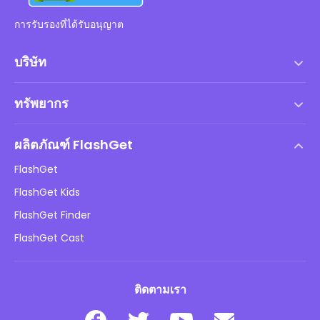
การรับรองที่ได้รับอนุญาต
บริษัท
เงื่อนไขการให้บริการ
ทรัพยากร
ข้อตกลงสิทธิ์การใช้งานสำหรับผู้ใช้ปลายทาง
ศูนย์ช่วยเหลือ
นโยบาย DMCA
ผลิตภัณฑ์ FlashGet
วิธี
นโยบายความเป็นส่วนตัว
FlashGet
บล็อก
FlashGet Kids
นโยบายการโฆษณา
ความปลอดภัยของเด็กออนไลน์
FlashGet Finder
อย่าขายข้อมูลของฉัน
ดาวน์โหลด
FlashGet Cast
ติดตามเรา