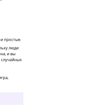
 и простые.
льку люди
на, и вы
о случайных
игра,