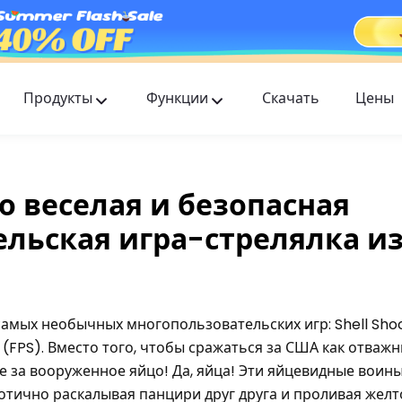
Продукты
Функции
Скачать
Цены
FlashGet Kids
Заботливое приложение для родительского
контроля для всех.
то веселая и безопасная
FlashGet Finder
льская игра-стрелялка из
Антиугонная безопасность вашего телефона —
наша ответственность.
самых необычных многопользовательских игр: Shell Sho
(FPS). Вместо того, чтобы сражаться за США как отваж
те за вооруженное яйцо! Да, яйца! Эти яйцевидные воин
отично раскалывая панцири друг друга и проливая желто