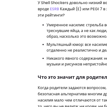
У Shell Shockers довольно низкий в
вроде
ESRB
Каждый (E) или PEGI 7 в
эти рейтинги?
Умеренное насилие: стрельба ве
треснувшие яйца, а не как люд
образ, насколько это возможно
Мультяшный юмор: все насилие
отдаленно не реалистично и дел
Никакого явного содержания: н
музыки и рисунков непристойно
Что это значит для родите
Когда родители задаются вопросом, п
безопасная альтернатива многим др
насилия мало чем отличаются от так
то, чего вы не видите: ни крови, ни