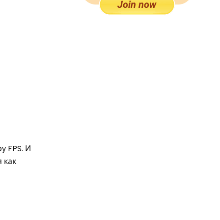
у FPS. И
я как