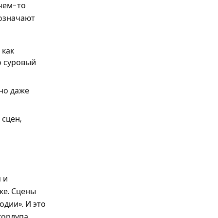
 чем-то
 означают
 как
о суровый
но даже
 сцен,
 и
ке. Сцены
одии». И это
скорлупа