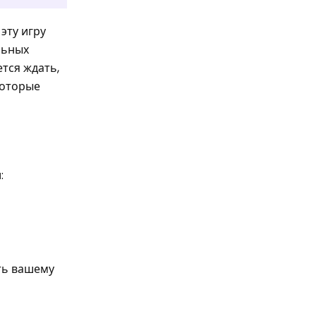
эту игру
льных
ется ждать,
которые
:
ть вашему