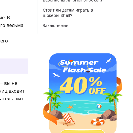
Безопасны ли Shell Shockers?
Стоит ли детям играть в
шокеры Shell?
е. В
его весьма
Заключение
 его
– вы не
яиц входит
ательских