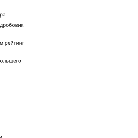
ра.
 дробовик
ам рейтинг
 большего
и