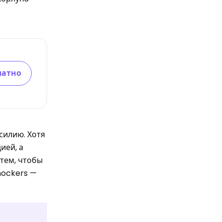
латно
силию. Хотя
ией, а
 тем, чтобы
hockers —