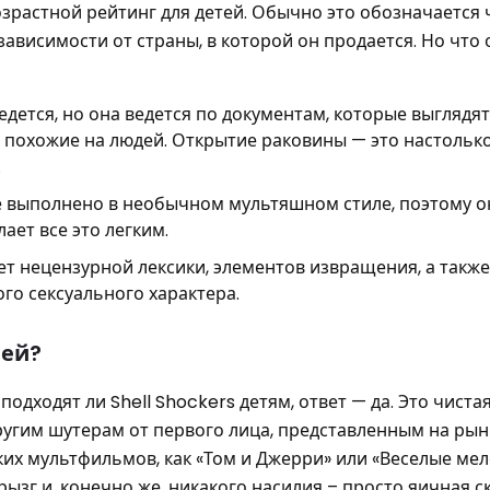
озрастной рейтинг для детей. Обычно это обозначается
 зависимости от страны, в которой он продается. Но что
дется, но она ведется по документам, которые выглядят
и, похожие на людей. Открытие раковины — это настольк
.
 выполнено в необычном мультяшном стиле, поэтому о
ает все это легким.
ет нецензурной лексики, элементов извращения, а также
го сексуального характера.
лей?
одходят ли Shell Shockers детям, ответ — да. Это чистая
угим шутерам от первого лица, представленным на рын
их мультфильмов, как «Том и Джерри» или «Веселые мел
 брызг и, конечно же, никакого насилия – просто яичная 