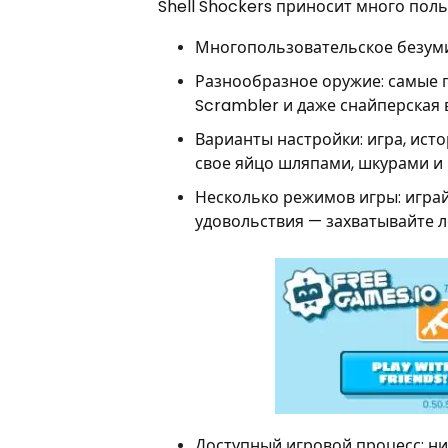
Shell Shockers приносит много польз
Многопользовательское безумие
Разнообразное оружие: самые г
Scrambler и даже снайперская 
Варианты настройки: игра, ист
свое яйцо шляпами, шкурами и
Несколько режимов игры: играйт
удовольствия — захватывайте л
Доступный игровой процесс: ни