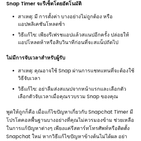
Snap Timer จะรีเซ็ตโดยอัตโนมัติ
สาเหตุ: มี การตั้งค่า บางอย่างไม่ถูกต้อง หรือ
แอปพลิเคชันโหลดช้า
วิธีแก้ไข: เพียงรีเฟรชแอปแล้วสแนปอีกครั้ง ปล่อยให้
แอปโหลดห้าหรือสิบวินาทีก่อนที่จะสแน็ปถัดไป
ไม่มีการจับเวลาสำหรับผู้รับ
สาเหตุ: คุณอาจใช้ Snap ผ่านการแชทแทนที่จะต้องใช้
วิธีจับเวลา
วิธีแก้ไข: อย่าลืมส่งสแนปจากหน้าแรกและเลือกตัว
เลือกตัวจับเวลาเมื่อคุณรวบรวม Snap ของคุณ
พูดให้ถูกก็คือ เมื่อแก้ไขปัญหาเกี่ยวกับ Snapchat Timer มี
โปรโตคอลพื้นฐานบางอย่างที่คุณไม่ควรมองข้าม ช่วยเหลือ
ในการแก้ปัญหาต่างๆ เพียงแค่รีสตาร์ทโทรศัพท์หรือติดตั้ง
Snapchat ใหม่ หากวิธีแก้ไขปัญหาข้างต้นไม่ได้ผล อย่า