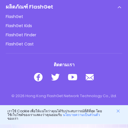
ศูนย์ช่วยเหลือ
นโยบาย DMCA
ผลิตภัณฑ์ FlashGet
วิธี
นโยบายความเป็นส่วนตัว
FlashGet
บล็อก
FlashGet Kids
นโยบายการโฆษณา
ความปลอดภัยของเด็กออนไลน์
FlashGet Finder
อย่าขายข้อมูลของฉัน
ดาวน์โหลด
FlashGet Cast
ติดตามเรา
© 2026 Hong Kong FlashGet Network Technology Co., Ltd.
เราใช้ Cookie เพื่อให้แน่ใจว่าคุณได้รับประสบการณ์ที่ดีที่สุด โดย
ใช้เว็บไซต์ของเราแสดงว่าคุณยอมรับ
นโยบายความเป็นส่วนตัว
ของเรา