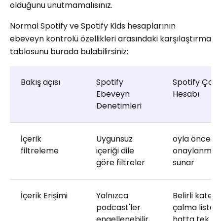
olduğunu unutmamalısınız.
Normal Spotify ve Spotify Kids hesaplarının
ebeveyn kontrolü özellikleri arasındaki karşılaştırma
tablosunu burada bulabilirsiniz:
Bakış açısı
Spotify
Spotify Çoc
Ebeveyn
Hesabı
Denetimleri
İçerik
Uygunsuz
oyla öncede
filtreleme
içeriği dile
onaylanmış i
göre filtreler
sunar
İçerik Erişimi
Yalnızca
Belirli katego
podcast'ler
çalma listele
engellenebilir
hatta tek te