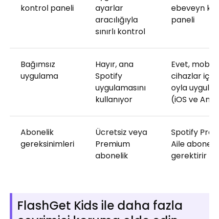
kontrol paneli
ayarlar
ebeveyn kon
aracılığıyla
paneli
sınırlı kontrol
Bağımsız
Hayır, ana
Evet, mobil
uygulama
Spotify
cihazlar için
uygulamasını
oyla uygula
kullanıyor
(iOS ve Andr
Abonelik
Ücretsiz veya
Spotify Pre
gereksinimleri
Premium
Aile aboneliğ
abonelik
gerektirir
FlashGet Kids ile daha fazla