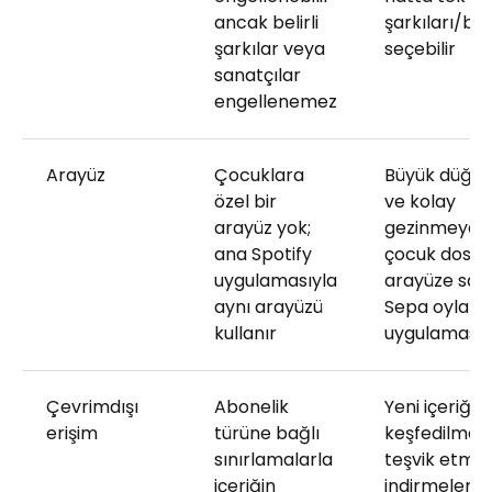
ancak belirli
şarkıları/bö
şarkılar veya
seçebilir
sanatçılar
engellenemez
Arayüz
Çocuklara
Büyük düğm
özel bir
ve kolay
arayüz yok;
gezinmeye s
ana Spotify
çocuk dostu 
uygulamasıyla
arayüze sah
aynı arayüzü
Sepa oyla
kullanır
uygulaması
Çevrimdışı
Abonelik
Yeni içeriğin
erişim
türüne bağlı
keşfedilmesi
sınırlamalarla
teşvik etmek
içeriğin
indirmeler bel