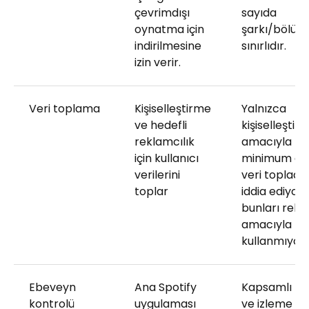
çevrimdışı
sayıda
oynatma için
şarkı/bölüm
indirilmesine
sınırlıdır.
izin verir.
Veri toplama
Kişiselleştirme
Yalnızca
ve hedefli
kişiselleştir
reklamcılık
amacıyla
için kullanıcı
minimum dü
verilerini
veri topladığ
toplar
iddia ediyor 
bunları rek
amacıyla
kullanmıyor
Ebeveyn
Ana Spotify
Kapsamlı ko
kontrolü
uygulaması
ve izleme içi