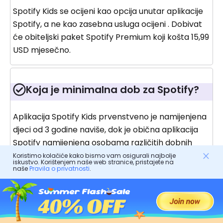
Spotify Kids se ocijeni kao opcija unutar aplikacije
Spotify, a ne kao zasebna usluga ocijeni . Dobivat
će obiteljski paket Spotify Premium koji košta 15,99
USD mjesečno.
Koja je minimalna dob za Spotify?
Aplikacija Spotify Kids prvenstveno je namijenjena
djeci od 3 godine naviše, dok je obična aplikacija
Spotify namijenjena osobama različitih dobnih
skupina.
Koristimo kolačiće kako bismo vam osigurali najbolje
iskustvo. Korištenjem naše web stranice, pristajete na
naše
Pravila o privatnosti
.
Koja glazbena aplikacija ima
najbolji roditeljski nadzor?