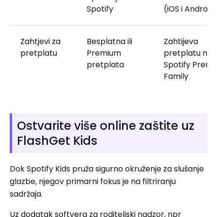
Spotify
(iOS i Android
Zahtjevi za
Besplatna ili
Zahtijeva
pretplatu
Premium
pretplatu na
pretplata
Spotify Prem
Family
Ostvarite više online zaštite uz
FlashGet Kids
Dok Spotify Kids pruža sigurno okruženje za slušanje
glazbe, njegov primarni fokus je na filtriranju
sadržaja.
Uz dodatak softvera za roditeljski nadzor, npr