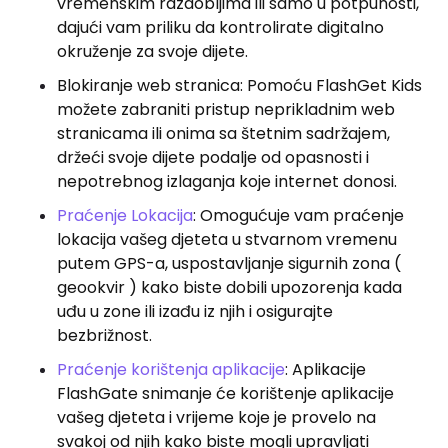
vremenskim razdobljima ili samo u potpunosti,
dajući vam priliku da kontrolirate digitalno
okruženje za svoje dijete.
Blokiranje web stranica: Pomoću FlashGet Kids
možete zabraniti pristup neprikladnim web
stranicama ili onima sa štetnim sadržajem,
držeći svoje dijete podalje od opasnosti i
nepotrebnog izlaganja koje internet donosi.
Praćenje Lokacija
: Omogućuje vam praćenje
lokacija vašeg djeteta u stvarnom vremenu
putem GPS-a, uspostavljanje sigurnih zona (
geookvir ) kako biste dobili upozorenja kada
uđu u zone ili izađu iz njih i osigurajte
bezbrižnost.
Praćenje korištenja aplikacije
: Aplikacije
FlashGate snimanje će korištenje aplikacije
vašeg djeteta i vrijeme koje je provelo na
svakoj od njih kako biste mogli upravljati