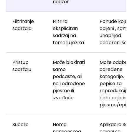
nadzor
Filtriranje
Filtrira
Ponude koje s
sadržaja
eksplicitan
ocijeni , samo
sadržaj na
unaprijed
temelju jezika
odobreni sadr
Pristup
Može blokirati
Može odabrat
sadržaju
samo
određene
podcaste, ali
kategorije,
ne i određene
popise za
pjesme ili
reprodukciju, 
izvođače
čak i pojedin
pjesme/epizo
Sučelje
Nema
Aplikacija Sep
namjenskog
ocijeni sa