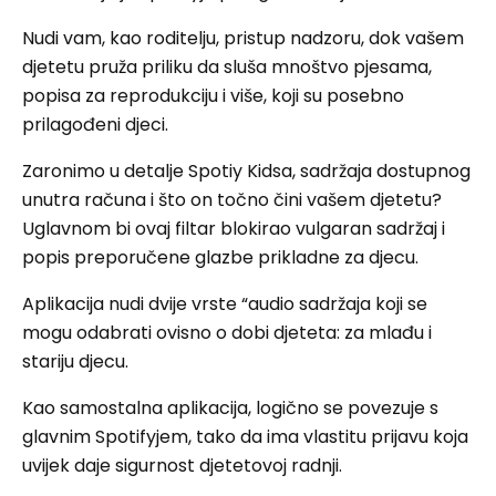
Nudi vam, kao roditelju, pristup nadzoru, dok vašem
djetetu pruža priliku da sluša mnoštvo pjesama,
popisa za reprodukciju i više, koji su posebno
prilagođeni djeci.
Zaronimo u detalje Spotiy Kidsa, sadržaja dostupnog
unutra računa i što on točno čini vašem djetetu?
Uglavnom bi ovaj filtar blokirao vulgaran sadržaj i
popis preporučene glazbe prikladne za djecu.
Aplikacija nudi dvije vrste “audio sadržaja koji se
mogu odabrati ovisno o dobi djeteta: za mlađu i
stariju djecu.
Kao samostalna aplikacija, logično se povezuje s
glavnim Spotifyjem, tako da ima vlastitu prijavu koja
uvijek daje sigurnost djetetovoj radnji.