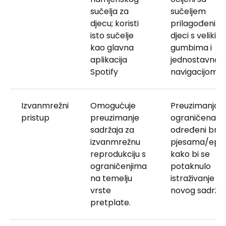
sučelja za
sučeljem
djecu; koristi
prilagođenim
isto sučelje
djeci s velikim
kao glavna
gumbima i
aplikacija
jednostavno
Spotify
navigacijom
Izvanmrežni
Omogućuje
Preuzimanja s
pristup
preuzimanje
ograničena n
sadržaja za
određeni broj
izvanmrežnu
pjesama/epiz
reprodukciju s
kako bi se
ograničenjima
potaknulo
na temelju
istraživanje
vrste
novog sadržaj
pretplate.