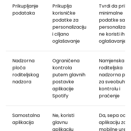
Prikupljanje
Prikuplja
Tvrdi da priku
podataka
korisničke
minimalne
podatke za
podatke samo
personalizaciju
personalizaciju
i ciljano
ne koristi ih za
oglašavanje
oglašavanje
Nadzorna
Ograničena
Namjenska
ploča
kontrola
roditeljska
roditeljskog
putem glavnih
nadzorna plo
nadzora
postavke
za sveobuhva
aplikacije
kontrolu i
Spotify
praćenje
Samostalna
Ne, koristi
Da, sepa ocije
aplikacija
glavnu
aplikaciju za
aplikaciju
mobilne uređ