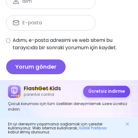
Adımı, e-posta adresimi ve web sitemi bu
tarayıcıda bir sonraki yorumum için kaydet.
FlashGet Kids
Ücretsiz indirme
Ebeveyn Kontrolü
parental control
Çocuk koruması için tüm özellikleri deneyimlemek üzere ücretsiz
indirin.
Holla rastgele görüntülü sohbet için güvenli mi:
nihai bir inceleme
En iyi deneyimi yaşamanızı sağlamak için çerezler
Scoopz Uygulama İncelemesi: Scoopz gibi
kullanıyoruz. Web sitemizi kullanarak,
Gizlilik Politikası
özellikler, güvenlik ve uygulamalar
kabul etmiş olursunuz.