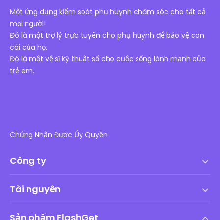
Một ứng dụng kiểm soát phụ huynh chăm sóc cho tất cả
mọi người!
Đó là một trợ lý trực tuyến cho phụ huynh để bảo vệ con
cái của họ.
Đó là một vệ sĩ kỹ thuật số cho cuộc sống lành mạnh của
trẻ em.
Chứng Nhận Được Ủy Quyền
Công ty
Điều khoản dịch vụ
Tài nguyên
Thỏa thuận cấp phép người dùng cuối
Trung tâm trợ giúp
Chính sách DMCA
Sản phẩm FlashGet