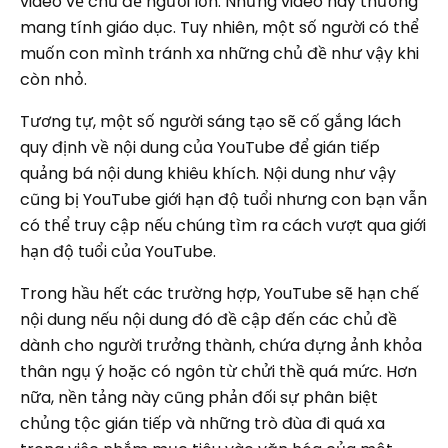
video về chủ đề người lớn. Những video này thường
mang tính giáo dục. Tuy nhiên, một số người có thể
muốn con mình tránh xa những chủ đề như vậy khi
còn nhỏ.
Tương tự, một số người sáng tạo sẽ cố gắng lách
quy định về nội dung của YouTube để gián tiếp
quảng bá nội dung khiêu khích. Nội dung như vậy
cũng bị YouTube giới hạn độ tuổi nhưng con bạn vẫn
có thể truy cập nếu chúng tìm ra cách vượt qua giới
hạn độ tuổi của YouTube.
Trong hầu hết các trường hợp, YouTube sẽ hạn chế
nội dung nếu nội dung đó đề cập đến các chủ đề
dành cho người trưởng thành, chứa đựng ảnh khỏa
thân ngụ ý hoặc có ngôn từ chửi thề quá mức. Hơn
nữa, nền tảng này cũng phản đối sự phân biệt
chủng tộc gián tiếp và những trò đùa đi quá xa