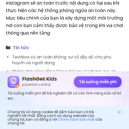
Instagram sẽ an toàn trước nội dung có hại sau khi
thực hiện các hệ thống phòng ngừa an toàn này.
Mục tiêu chính của bạn là xây dựng một môi trường
nơi con bạn cảm thấy được bảo vệ trong khi vui chơi
thông qua nền tảng.
Tin tức
TextNow có an toàn không: sự cố đầy đủ cho phụ
huynh và người dùng
Khám phá cộng đồng Discord Furry: Sự tham gia, an
toàn và tính năng
FlashGet Kids
Tải xuống miễn phí
parental control
Tải xuống miễn phí để trải nghiệm tất cả các tính năng bảo vệ trẻ
em.
FlashGet Kids
Chúng tôi sử dụng cookie để đảm bảo bạn có trải
Tải xuống miễn phí. Thiết lập đơn giản. Bảo
nghiệm tốt nhất. Bằng cách sử dụng website của
chúng tôi, bạn có đồng ý với
Chính sách bảo mật
của
vệ đáng tin cậy.
chúng tôi.