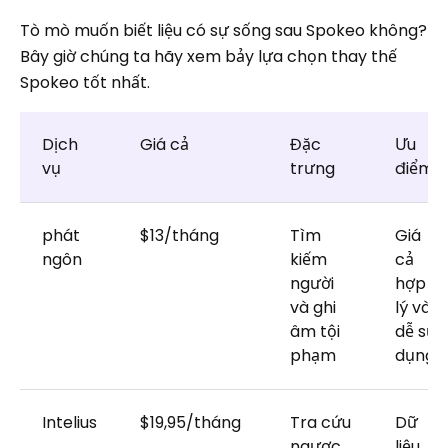
Tò mò muốn biết liệu có sự sống sau Spokeo không?
Bây giờ chúng ta hãy xem bảy lựa chọn thay thế
Spokeo tốt nhất.
Dịch
Giá cả
Đặc
Ưu
vụ
trưng
điểm
phát
$13/tháng
Tìm
Giá
ngôn
kiếm
cả
người
hợp
và ghi
lý và
âm tội
dễ sử
phạm
dụng
Intelius
$19,95/tháng
Tra cứu
Dữ
ngược
liệu