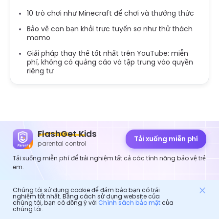
10 trò chơi như Minecraft để chơi và thưởng thức
Bảo vệ con bạn khỏi trực tuyến sợ như thử thách
momo
Giải pháp thay thế tốt nhất trên YouTube: miễn
phí, không có quảng cáo và tập trung vào quyền
riêng tư
FlashGet Kids
Tải xuống miễn phí
parental control
Tải xuống miễn phí để trải nghiệm tất cả các tính năng bảo vệ trẻ
em.
Chúng tôi sử dụng cookie để đảm bảo bạn có trải
nghiệm tốt nhất. Bằng cách sử dụng website của
FlashGet Kids
chúng tôi, bạn có đồng ý với
Chính sách bảo mật
của
chúng tôi.