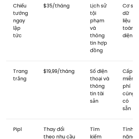
Chiếu
$35/tháng
Lịch sử
Cơ sở
tướng
tội
dữ
ngay
phạm
liệu
lập
và
toàn
tức
thông
diện
tin hợp
đồng
Trang
$19,99/tháng
Số điện
Cấp
trắng
thoại và
miễn
thông
phí
tin tài
cũng
sản
có
sẵn
Pipl
Thay đổi
Tìm
Tính
theo nhu cầu
kiếm
năng