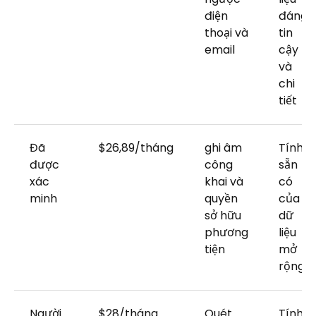
điện
đáng
thoại và
tin
email
cậy
và
chi
tiết
Đã
$26,89/tháng
ghi âm
Tính
được
công
sẵn
xác
khai và
có
minh
quyền
của
sở hữu
dữ
phương
liệu
tiện
mở
rộng
Người
$28/tháng
Quét
Tính