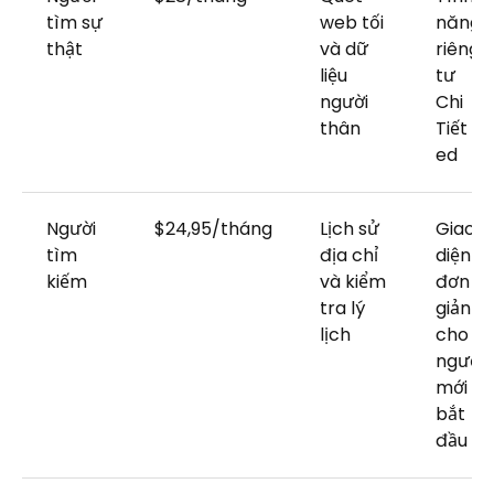
tìm sự
web tối
năng
thật
và dữ
riêng
liệu
tư
người
Chi
thân
Tiết
ed
Người
$24,95/tháng
Lịch sử
Giao
tìm
địa chỉ
diện
kiếm
và kiểm
đơn
tra lý
giản
lịch
cho
người
mới
bắt
đầu