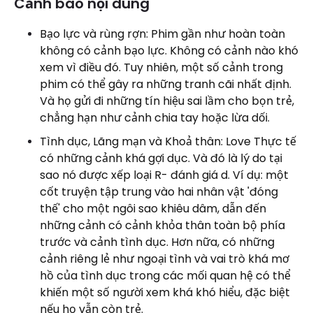
Cảnh báo nội dung
Bạo lực và rùng rợn: Phim gần như hoàn toàn
không có cảnh bạo lực. Không có cảnh nào khó
xem vì điều đó. Tuy nhiên, một số cảnh trong
phim có thể gây ra những tranh cãi nhất định.
Và họ gửi đi những tín hiệu sai lầm cho bọn trẻ,
chẳng hạn như cảnh chia tay hoặc lừa dối.
Tình dục, Lãng mạn và Khoả thân: Love Thực tế
có những cảnh khá gợi dục. Và đó là lý do tại
sao nó được xếp loại R- đánh giá d. Ví dụ: một
cốt truyện tập trung vào hai nhân vật 'đóng
thế' cho một ngôi sao khiêu dâm, dẫn đến
những cảnh có cảnh khỏa thân toàn bộ phía
trước và cảnh tình dục. Hơn nữa, có những
cảnh riêng lẻ như ngoại tình và vai trò khá mơ
hồ của tình dục trong các mối quan hệ có thể
khiến một số người xem khá khó hiểu, đặc biệt
nếu họ vẫn còn trẻ.