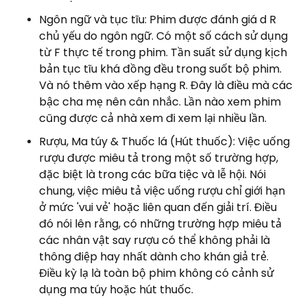
Ngôn ngữ và tục tĩu: Phim được đánh giá d R
chủ yếu do ngôn ngữ. Có một số cách sử dụng
từ F thực tế trong phim. Tần suất sử dụng kịch
bản tục tĩu khá đồng đều trong suốt bộ phim.
Và nó thêm vào xếp hạng R. Đây là điều mà các
bậc cha mẹ nên cân nhắc. Lần nào xem phim
cũng được cả nhà xem đi xem lại nhiều lần.
Rượu, Ma túy & Thuốc lá (Hút thuốc): Việc uống
rượu được miêu tả trong một số trường hợp,
đặc biệt là trong các bữa tiệc và lễ hội. Nói
chung, việc miêu tả việc uống rượu chỉ giới hạn
ở mức 'vui vẻ' hoặc liên quan đến giải trí. Điều
đó nói lên rằng, có những trường hợp miêu tả
các nhân vật say rượu có thể không phải là
thông điệp hay nhất dành cho khán giả trẻ.
Điều kỳ lạ là toàn bộ phim không có cảnh sử
dụng ma túy hoặc hút thuốc.