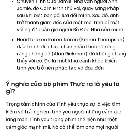
Chuyện Tình Của Jamie: Nhà văn người Anh
Jamie, do Colin Firth thủ vai, quay sang Pháp
sau khi biết bạn gái lừa dối mình. Sau đó, anh
trở thành giám đốc của một mối tình bí mật
với người quản gia người Bồ Đào Nha của mình.
Heartbroken Karen: Karen (Emma Thompson)
đấu tranh để chấp nhận nhận thức rõ ràng
rằng chồng cô (Alan Rickman) đã không chung
thủy với cô. Đó là một khía cạnh khác khiến
tình yêu trở nên phức tạp và đau đớn.
Ý nghĩa của bộ phim Thực ra là yêu là
gì?
Trọng tâm chính của Tình yêu thực sự là việc tìm
kiếm và trải nghiệm tình yêu ngoài những cảm xúc
lãng mạn. Tình yêu trong phim thể hiện như một
cảm giác mạnh mẽ. Nó có thể làm cho mọi người