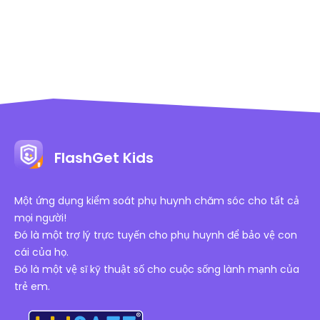
FlashGet Kids
Một ứng dụng kiểm soát phụ huynh chăm sóc cho tất cả
mọi người!
Đó là một trợ lý trực tuyến cho phụ huynh để bảo vệ con
cái của họ.
Đó là một vệ sĩ kỹ thuật số cho cuộc sống lành mạnh của
trẻ em.