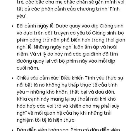
trẻ, các bậc cha mẹ chắc chắn sẽ gắn mình với
tất cả các phân cảnh của chương trình 'Tình
yêu'.
Bối cảnh ngày lễ: Được quay vào dịp Giáng sinh
và dựa trên cốt truyện có yếu tố Giáng sinh, bộ
phim càng trở nên phổ biến hơn trong thời gian
nghỉ lễ. Những ngày nghỉ luôn ấm áp và hoài
niệm. Và vì lý do này mà các gia đình đã tìm
đường quay lại với bộ phim này vào mỗi dịp
cuối năm.
Chiều sâu cảm xúc: Điều khiến Tình yêu thực sự
nổi bật là nó không hạ thấp thực tế của tình
yêu – những khó khăn, thất bại và đau đớn.
Khía cạnh này mang lại sự thoải mái khi khó
hòa hợp các vai trò và khiến cha mẹ phải suy
nghĩ về mối quan hệ của họ khi những trải
nghiệm tồi tệ là hiện thực.
Dàn diễn viên toàn sao: Phim có dàn diễn viên