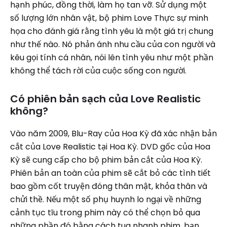
hạnh phúc, đồng thời, làm họ tan vỡ. Sử dụng một
số lượng lớn nhân vật, bộ phim Love Thực sự minh
họa cho đánh giá rằng tình yêu là một giá trị chung
như thế nào. Nó phản ánh nhu cầu của con người và
kêu gọi tính cá nhân, nói lên tình yêu như một phần
không thể tách rời của cuộc sống con người.
Có phiên bản sạch của Love Realistic
không?
Vào năm 2009, Blu-Ray của Hoa Kỳ đã xác nhận bản
cắt của Love Realistic tại Hoa Kỳ. DVD gốc của Hoa
Kỳ sẽ cung cấp cho bộ phim bản cắt của Hoa Kỳ.
Phiên bản an toàn của phim sẽ cắt bỏ các tình tiết
bao gồm cốt truyện đóng thân mật, khỏa thân và
chửi thề. Nếu một số phụ huynh lo ngại về những
cảnh tục tĩu trong phim này có thể chọn bỏ qua
những phần đó bằng cách tua nhanh phim, bạn