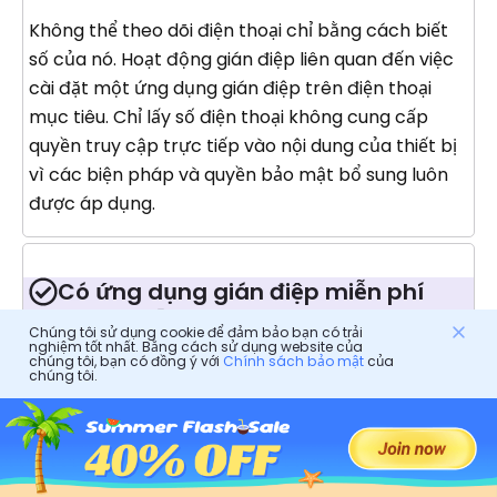
Không thể theo dõi điện thoại chỉ bằng cách biết
số của nó. Hoạt động gián điệp liên quan đến việc
cài đặt một ứng dụng gián điệp trên điện thoại
mục tiêu. Chỉ lấy số điện thoại không cung cấp
quyền truy cập trực tiếp vào nội dung của thiết bị
vì các biện pháp và quyền bảo mật bổ sung luôn
được áp dụng.
Có ứng dụng gián điệp miễn phí
nào có sẵn không?
Chúng tôi sử dụng cookie để đảm bảo bạn có trải
nghiệm tốt nhất. Bằng cách sử dụng website của
chúng tôi, bạn có đồng ý với
Chính sách bảo mật
của
Mặc dù một số ứng dụng gián điệp công bằng
chúng tôi.
tuyên bố là miễn phí nhưng hãy thận trọng khi xử
lý các ưu đãi như vậy. Nhiều ứng dụng gián điệp
miễn phí có những hạn chế về tính năng, độ tin
cậy và bảo mật. Một số thậm chí có thể gây nguy