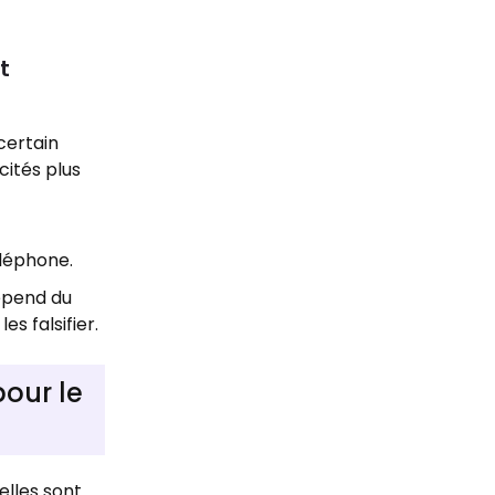
t
certain
cités plus
éléphone.
dépend du
s falsifier.
pour le
elles sont