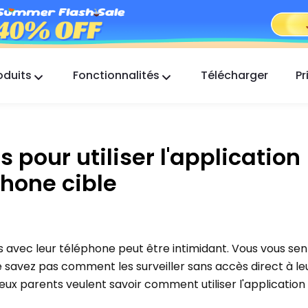
oduits
Fonctionnalités
Télécharger
Pr
FlashGet Kids
Une application de contrôle parental
bienveillante pour tous.
 pour utiliser l'application
FlashGet Finder
phone cible
La sécurité anti-vol de votre téléphone, notre
responsabilité.
s avec leur téléphone peut être intimidant. Vous vous sen
e savez pas comment les surveiller sans accès direct à le
reux parents veulent savoir comment utiliser l'application