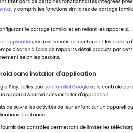
nt tirer parti de certaines fonctionnalités intégrées pré
ental
, y compris les fonctions similaires de partage famili
igurant le partage familial et en reliant les appareils.
de l'application
, les restrictions de contenu et les temps 
temps d'écran à l'aide de rapports détail produits par cet
nnement selon les besoins.
id sans installer d'application
gle Play, telles que
Lien familial Google
et le contrôle par
un appareil Android sans installer d'application.
de suivre les activités de leur enfant sur un appareil qui 
lications à distance.
 fournit des contrôles permettant de limiter les téléch