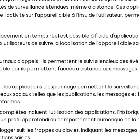
lités de surveillance étendues, même à distance. Ces appl
'activité sur l'appareil cible à l'insu de l'utilisateur, pe
placement en temps réel est possible à l' aide d'applicati
ilisateurs de suivre la localisation de l'appareil cible san
rnaux d'appels : ils permettent le suivi silencieux des é
ble car ils permettent l'accès à distance aux messages 
 : les applications d'espionnage permettent la surveillan
seaux sociaux telles que les publications, les messages et 
teformes.
i complètes incluent l'utilisation des applications, l'histori
nt un profil approfondi du comportement numérique de la c
logger suit les frappes au clavier, indiquant les messages 
ions saisies.