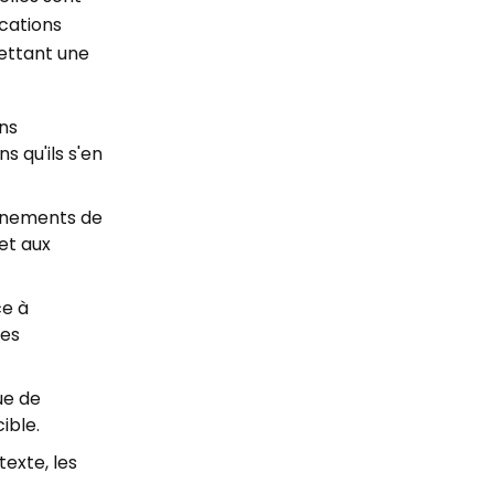
ications
rmettant une
ons
s qu'ils s'en
vénements de
et aux
ce à
les
que de
ible.
texte, les