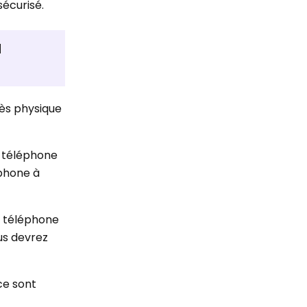
sécurisé.
u
cès physique
u téléphone
éphone à
u téléphone
us devrez
ce sont