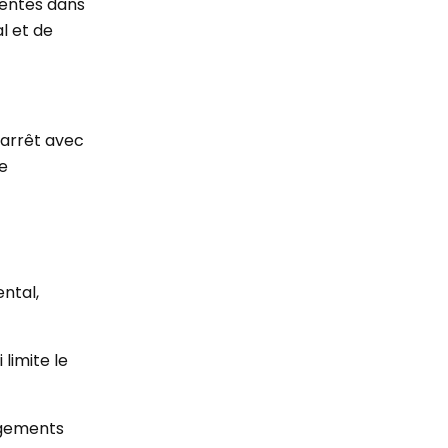
sentes dans
al et de
d'arrêt avec
te
ental,
limite le
argements