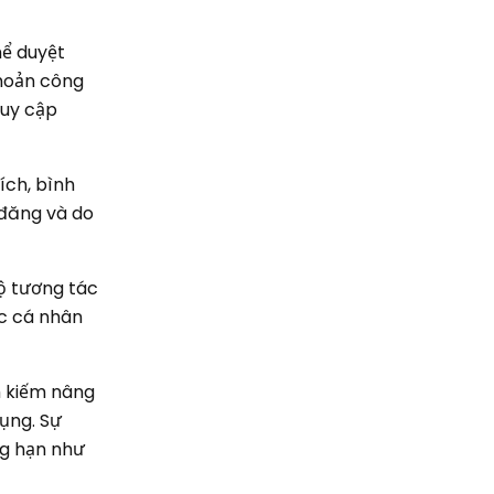
hể duyệt
khoản công
ruy cập
ích, bình
 đăng và do
ộ tương tác
ợc cá nhân
m kiếm nâng
ụng. Sự
ng hạn như