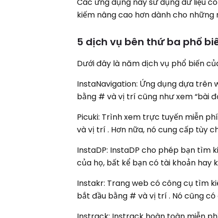
Các ứng dụng này sử dụng dữ liệu c
kiếm nâng cao hơn dành cho những ng
5 dịch vụ bên thứ ba phổ bi
Dưới đây là năm dịch vụ phổ biến củ
InstaNavigation: Ứng dụng dựa trên 
bằng # và vị trí cũng như xem “bài 
Picuki: Trình xem trực tuyến miễn p
và vị trí . Hơn nữa, nó cung cấp tùy 
InstaDP: InstaDP cho phép bạn tìm 
của họ, bất kể bạn có tài khoản hay 
Instakr: Trang web có công cụ tìm k
bắt đầu bằng # và vị trí . Nó cũng c
Instrack: Instrack hoàn toàn miễn p