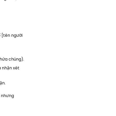
 [tên người
chứa chúng).
à nhận xét
ận.
i nhưng