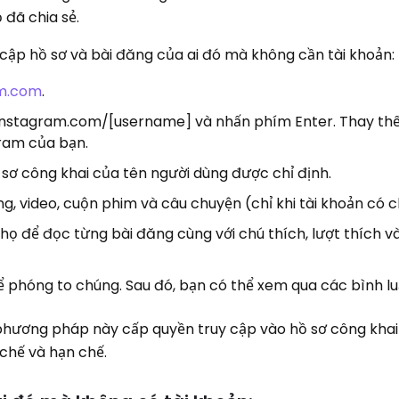
 đã chia sẻ.
y cập hồ sơ và bài đăng của ai đó mà không cần tài khoản:
m.com
.
instagram.com/[username] và nhấn phím Enter. Thay thế
ram của bạn.
sơ công khai của tên người dùng được chỉ định.
g, video, cuộn phim và câu chuyện (chỉ khi tài khoản có 
họ để đọc từng bài đăng cùng với chú thích, lượt thích v
 phóng to chúng. Sau đó, bạn có thể xem qua các bình lu
 phương pháp này cấp quyền truy cập vào hồ sơ công kha
chế và hạn chế.