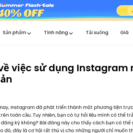
Sản phẩm
Tính năng
Tải xuống
Giá
FlashGet Kids
Ứng dụng kiểm soát của phụ huynh tận tâm cho
tất cả.
t về việc sử dụng Instagram
FlashGet Finder
oản
An toàn chống trộm của điện thoại bạn, trách
nhiệm của chúng tôi.
y nay, Instagram đã phát triển thành một phương tiện trự
rên toàn cầu. Tuy nhiên, bạn có tự hỏi liệu mình có thể tr
 đăng ký không? Bài đăng này cho thấy cách bạn có thể
o đó, đây là cơ hội rất thú vị cho những người chỉ muốn 