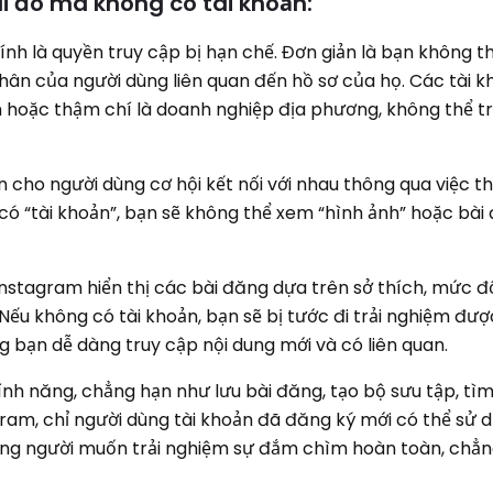
ai đó mà không có tài khoản:
ính là quyền truy cập bị hạn chế. Đơn giản là bạn không t
nhân của người dùng liên quan đến hồ sơ của họ. Các tài 
ân hoặc thậm chí là doanh nghiệp địa phương, không thể t
cho người dùng cơ hội kết nối với nhau thông qua việc th
g có “tài khoản”, bạn sẽ không thể xem “hình ảnh” hoặc bài
nstagram hiển thị các bài đăng dựa trên sở thích, mức đ
 Nếu không có tài khoản, bạn sẽ bị tước đi trải nghiệm đư
g bạn dễ dàng truy cập nội dung mới và có liên quan.
nh năng, chẳng hạn như lưu bài đăng, tạo bộ sưu tập, tì
ram, chỉ người dùng tài khoản đã đăng ký mới có thể sử d
ng người muốn trải nghiệm sự đắm chìm hoàn toàn, chẳ