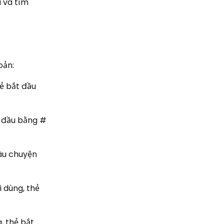
 và tìm
oản:
ẻ bắt đầu
t đầu bằng #
âu chuyện
 dùng, thẻ
, thẻ bắt