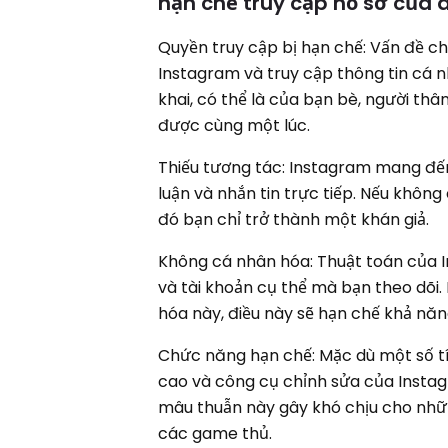
hạn chế truy cập hồ sơ của 
Quyền truy cập bị hạn chế: Vấn đề ch
Instagram và truy cập thông tin cá 
khai, có thể là của bạn bè, người th
được cùng một lúc.
Thiếu tương tác: Instagram mang đến 
luận và nhắn tin trực tiếp. Nếu khôn
đó bạn chỉ trở thành một khán giả.
Không cá nhân hóa: Thuật toán của I
và tài khoản cụ thể mà bạn theo dõi.
hóa này, điều này sẽ hạn chế khả năn
Chức năng hạn chế: Mặc dù một số tí
cao và công cụ chỉnh sửa của Instag
mâu thuẫn này gây khó chịu cho nhữ
các game thủ.