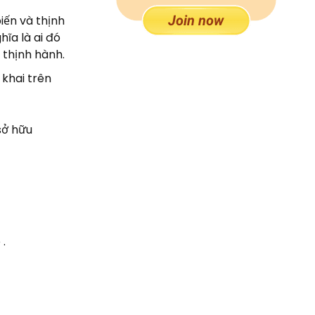
iến và thịnh
ĩa là ai đó
 thịnh hành.
 khai trên
sở hữu
 .