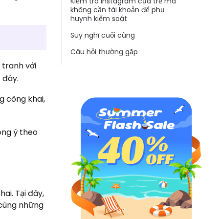
Kiểm tra Instagram của trẻ mà
không cần tài khoản để phụ
huynh kiểm soát
Suy nghĩ cuối cùng
Câu hỏi thường gặp
 tranh với
 đây.
g công khai,
đồng ý theo
ai. Tại đây,
, cùng những