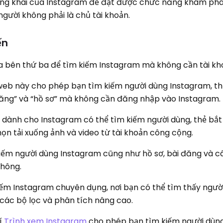
ông khai của Instagram để đạt được chức năng khám phá
ười không phải là chủ tài khoản.
ến
a bên thứ ba để tìm kiếm Instagram mà không cần tài kh
web này cho phép bạn tìm kiếm người dùng Instagram, th
đăng” và “hồ sơ” mà không cần đăng nhập vào Instagram.
hí dành cho Instagram có thể tìm kiếm người dùng, thẻ bắ
chọn tải xuống ảnh và video từ tài khoản công cộng.
kiếm người dùng Instagram cũng như hồ sơ, bài đăng và c
không.
iếm Instagram chuyên dụng, nơi bạn có thể tìm thấy người
ó các bộ lọc và phân tích nâng cao.
hí
Trình xem Instagram
cho phép bạn tìm kiếm người dùng