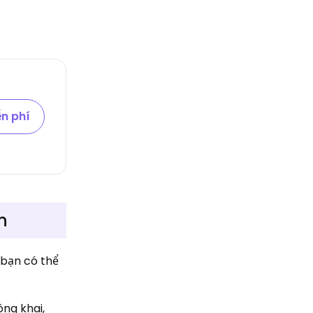
n phí
n
 bạn có thể
ng khai,