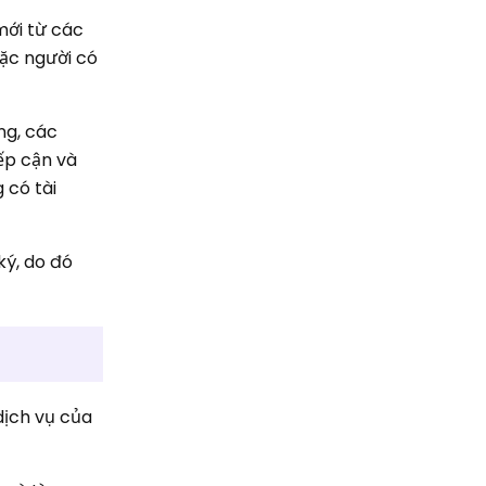
mới từ các
oặc người có
ng, các
ếp cận và
 có tài
ký, do đó
ịch vụ của