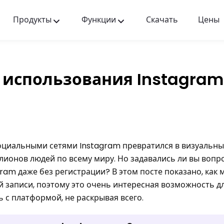
Продукты
Функции
Скачать
Цены
FlashGet Kids
Заботливое приложение для родительского
контроля для всех.
использования Instagram
FlashGet Finder
Антиугонная безопасность вашего телефона —
наша ответственность.
циальными сетями Instagram превратился в визуальн
ионов людей по всему миру. Но задавались ли вы вопр
ram даже без регистрации? В этом посте показано, как
 записи, поэтому это очень интересная возможность для
 с платформой, не раскрывая всего.