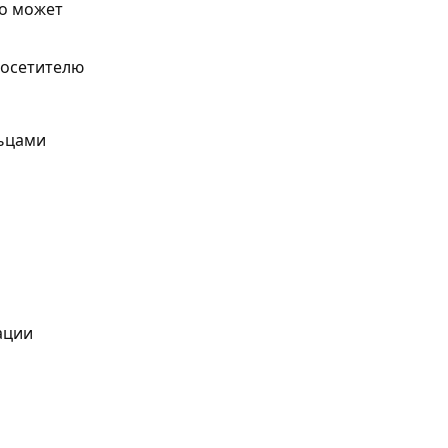
то может
посетителю
льцами
ации