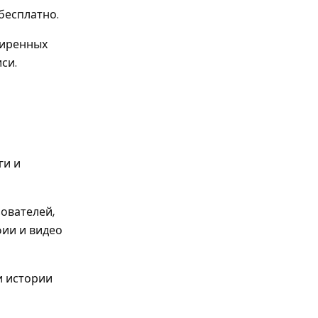
бесплатно.
ширенных
си.
ги и
зователей,
фии и видео
и истории