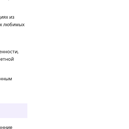
иях из
их любимых
енности,
четной
анным
и
ронние