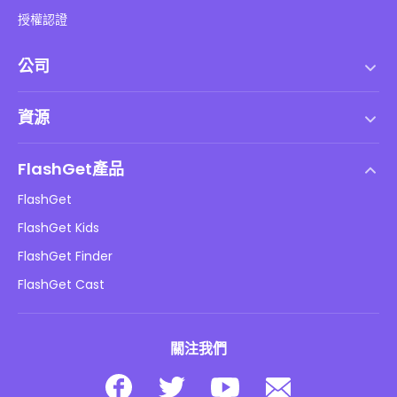
授權認證
公司
服務條款
資源
最終用戶許可協議
幫助中心
DMCA 政策
FlashGet產品
如何
隱私政策
FlashGet
部落格
FlashGet Kids
廣告政策
兒童在線安全
FlashGet Finder
不要出售我的資訊
下載
FlashGet Cast
關注我們