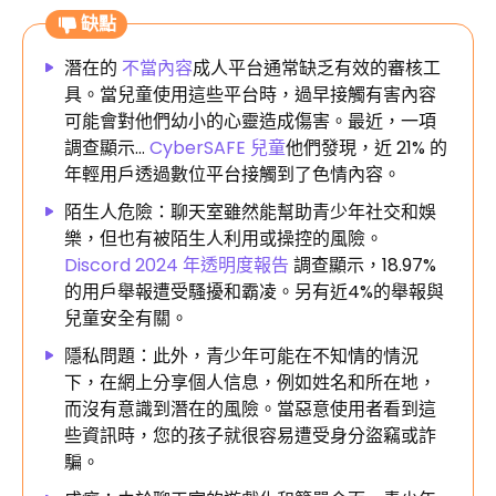
缺點
潛在的
不當內容
成人平台通常缺乏有效的審核工
具。當兒童使用這些平台時，過早接觸有害內容
可能會對他們幼小的心靈造成傷害。最近，一項
調查顯示…
Cyber​​SAFE 兒童
他們發現，近 21% 的
年輕用戶透過數位平台接觸到了色情內容。
陌生人危險：聊天室雖然能幫助青少年社交和娛
樂，但也有被陌生人利用或操控的風險。
Discord 2024 年透明度報告
調查顯示，18.97%
的用戶舉報遭受騷擾和霸凌。另有近4%的舉報與
兒童安全有關。
隱私問題：此外，青少年可能在不知情的情況
下，在網上分享個人信息，例如姓名和所在地，
而沒有意識到潛在的風險。當惡意使用者看到這
些資訊時，您的孩子就很容易遭受身分盜竊或詐
騙。