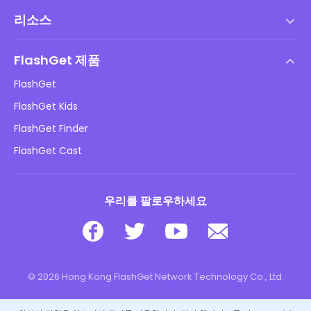
서비스 약관
리소스
최종 사용자 사용권 계약
도움말 센터
DMCA 정책
FlashGet 제품
방법
개인정보 처리방침
FlashGet
블로그
FlashGet Kids
광고 정책
아동 온라인 안전
FlashGet Finder
내 정보를 판매하지 마십시오
다운로드
FlashGet Cast
우리를 팔로우하세요
© 2026 Hong Kong FlashGet Network Technology Co., Ltd.