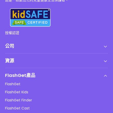
這是一款數位化的兒童健康生活保護者。
授權認證
公司
服務條款
資源
最終用戶許可協議
幫助中心
DMCA 政策
FlashGet產品
如何
隱私政策
FlashGet
部落格
FlashGet Kids
廣告政策
兒童在線安全
FlashGet Finder
不要出售我的資訊
下載
FlashGet Cast