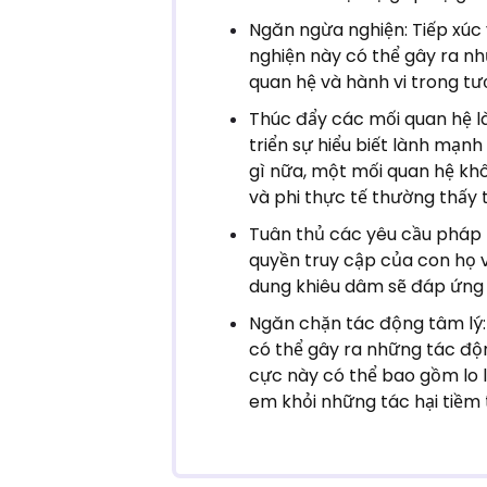
Ngăn ngừa nghiện: Tiếp xúc 
nghiện này có thể gây ra n
quan hệ và hành vi trong tươ
Thúc đẩy các mối quan hệ l
triển sự hiểu biết lành mạn
gì nữa, một mối quan hệ kh
và phi thực tế thường thấy t
Tuân thủ các yêu cầu pháp l
quyền truy cập của con họ và
dung khiêu dâm sẽ đáp ứng 
Ngăn chặn tác động tâm lý: 
có thể gây ra những tác độn
cực này có thể bao gồm lo l
em khỏi những tác hại tiềm 