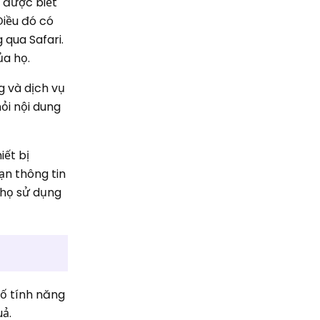
 được biết
Điều đó có
 qua Safari.
ủa họ.
 và dịch vụ
ỏi nội dung
ết bị
ạn thông tin
ể họ sử dụng
số tính năng
uả.