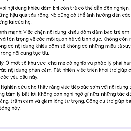
với nội dung khiêu dâm khi còn trẻ có thể dẫn đến nghiện
hững hậu quả sâu rộng. Nó cũng có thể ảnh hưởng đến các
ng lai của họ.
ành mạnh: Việc chặn nội dung khiêu dâm đảm bảo trẻ em
h và tôn trọng về các mối quan hệ và tình dục. Không còn 
ông có nội dung khiêu dâm sẽ không có những miêu tả xu
rong nội dung tục tĩu.
ý: Ở một số khu vực, cha mẹ có nghĩa vụ pháp lý phải hạ
o nội dung phản cảm. Tất nhiên, việc triển khai trợ giúp 
các yêu cầu này.
Nghiên cứu cho thấy rằng việc tiếp xúc sớm với nội dung t
g tâm lý bất lợi. Không còn nghi ngờ gì nữa, những tác đ
ắng, trầm cảm và giảm lòng tự trọng. Công cụ trợ giúp bả
tàng này.