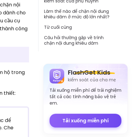
kiểm soát của phụ huynh
 chặn nội
Làm thế nào để chặn nội dung
áp dành cho
khiêu dâm ở mức độ lớn nhất?
êu cầu cụ
Từ cuối cùng
ở thành công
Câu hỏi thường gặp về trình
chặn nội dung khiêu dâm
FlashGet Kids
ám hộ trong
kiểm soát của cha mẹ
Tải xuống miễn phí để trải nghiệm
 thiết:
tất cả các tính năng bảo vệ trẻ
em.
úc để
Tải xuống miễn phí
ọ. Che