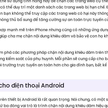
 thể sử dụng tính năng này để chặn các trang web cụ thể
bạn có thể duy trì một danh sách các trang web bị hạn chế. 
n bạn không thể truy cập các trang web có hại này thông
hòng thủ bổ sung để tăng cường sự an toàn trực tuyến c
 hợp mạnh mẽ trên iPhone nhưng cũng có những ứng dụng
 giúp cha mẹ chặn nội dung khiêu dâm và bảo vệ con họ kh
ám phá các phương pháp chặn nội dung khiêu dâm trên thi
ng kiểm soát của phụ huynh. Mỗi phần sẽ cung cấp cho b
 môi trường trực tuyến an toàn hơn cho gia đình bạn, bất k
cho điện thoại Android
trên thiết bị Android là rất quan trọng. Nói chung, có một 
 ba đóng vai trò là trình chặn nội dung khiêu dâm hiệu q