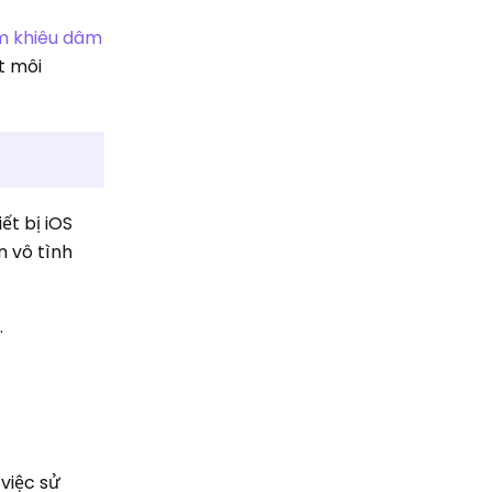
m khiêu dâm
t môi
ết bị iOS
n vô tình
.
việc sử