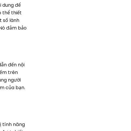
ội dung để
 thể thiết
t số lành
 Nó đảm bảo
 dẫn đến nội
iếm trên
ung người
âm của bạn.
ị tính năng