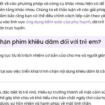
tiết về các phương pháp và công cụ khác nhau hiện có để
nền tảng khác nhau. Chúng ta sẽ thảo luận về các giải ph
ẽ đảm bảo rằng bạn có thể điều chỉnh cách tiếp cận theo y
u vào lĩnh vực
ứng dụng kiểm soát của phụ huynh
, đã tr
n trực tuyến .
chặn phim khiêu dâm đối với trẻ em?
dung tục tĩu là trách nhiệm cơ bản của cha mẹ và người gi
ại sao việc triển khai trình chặn nội dung khiêu dâm là cần
m, đặc biệt là trẻ nhỏ, thiếu sự trưởng thành về mặt cảm x
ó thể gây khó chịu và khó hiểu cho bản chất ngây thơ của h
 được sự hồn nhiên và hạnh phúc về mặt tinh thần.