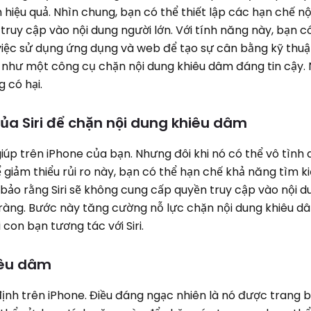
hiệu quả. Nhìn chung, bạn có thể thiết lập các hạn chế n
 truy cập vào nội dung người lớn. Với tính năng này, bạn có
 việc sử dụng ứng dụng và web để tạo sự cân bằng kỹ thuậ
 như một công cụ chặn nội dung khiêu dâm đáng tin cậy.
 có hại.
ủa Siri để chặn nội dung khiêu dâm
ợ giúp trên iPhone của bạn. Nhưng đôi khi nó có thể vô tình
ể giảm thiểu rủi ro này, bạn có thể hạn chế khả năng tìm k
bảo rằng Siri sẽ không cung cấp quyền truy cập vào nội d
õ ràng. Bước này tăng cường nỗ lực chặn nội dung khiêu d
con bạn tương tác với Siri.
iêu dâm
ịnh trên iPhone. Điều đáng ngạc nhiên là nó được trang b