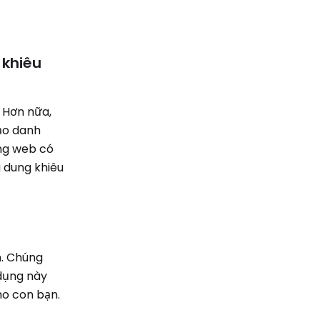
 khiêu
. Hơn nữa,
tạo danh
ang web có
 dung khiêu
m. Chúng
 dụng này
ho con bạn.