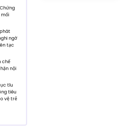
. Chứng
 mối
 phát
nghi ngờ
yên tạc
n chế
chặn nội
ục tĩu
ộng tiêu
o vệ trẻ