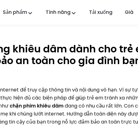
Sản phẩm
Tính năng
Tải xuống
Giá
FlashGet Kids
Ứng dụng kiểm soát của phụ huynh tận tâm cho
tất cả.
ung khiêu dâm dành cho trẻ
FlashGet Finder
o an toàn cho gia đình bạ
An toàn chống trộm của điện thoại bạn, trách
nhiệm của chúng tôi.
nternet để truy cập thông tin và nội dung vô hạn. Vì sự tự
thực hiện đủ các biện pháp để giúp trẻ em tránh xa nhữ
g như
chặn phim khiêu dâm
đang có nhu cầu rất lớn. Con c
mẹ khi chúng lướt internet. Hướng dẫn toàn diện này được
ng tin cậy của bạn trong nỗ lực đảm bảo an toàn trực tu