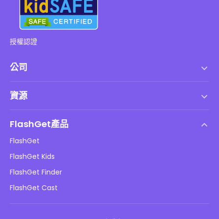
授權認證
公司
服務條款
資源
最終用戶許可協議
幫助中心
DMCA 政策
FlashGet產品
如何
隱私政策
FlashGet
部落格
FlashGet Kids
廣告政策
兒童在線安全
FlashGet Finder
不要出售我的資訊
下載
FlashGet Cast