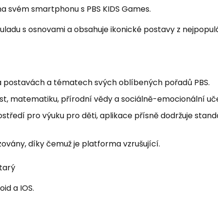
S na svém smartphonu s PBS KIDS Games.
ouladu s osnovami a obsahuje ikonické postavy z nejpopul
na postavách a tématech svých oblíbených pořadů PBS.
t, matematiku, přírodní vědy a sociálně-emocionální uče
středí pro výuku pro děti, aplikace přísně dodržuje stan
zovány, díky čemuž je platforma vzrušující.
starý
oid a IOS.