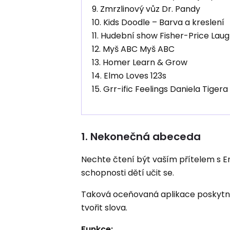
9. Zmrzlinový vůz Dr. Pandy
10. Kids Doodle – Barva a kreslení
11. Hudební show Fisher-Price Lau
12. Myš ABC Myš ABC
13. Homer Learn & Grow
14. Elmo Loves 123s
15. Grr-ific Feelings Daniela Tigera
1. Nekonečná abeceda
Nechte čtení být vaším přítelem s En
schopnosti dětí učit se.
Taková oceňovaná aplikace poskytne
tvořit slova.
Funkce: