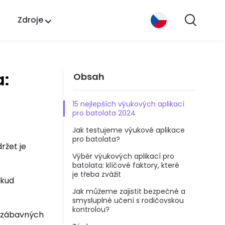
Zdroje
a:
Obsah
15 nejlepších výukových aplikací
pro batolata 2024
Jak testujeme výukové aplikace
pro batolata?
ržet je
Výběr výukových aplikací pro
batolata: klíčové faktory, které
je třeba zvážit
okud
Jak můžeme zajistit bezpečné a
smysluplné učení s rodičovskou
kontrolou?
u zábavných