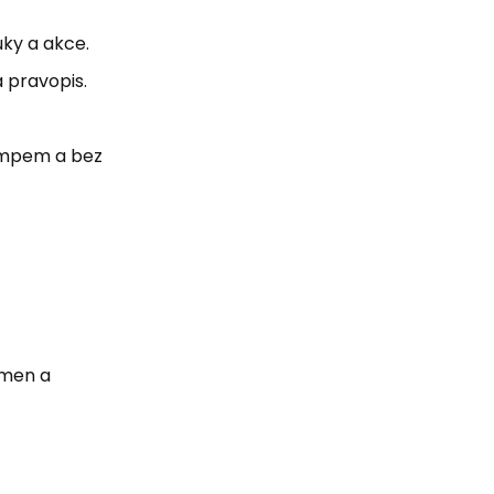
uky a akce.
 pravopis.
tempem a bez
smen a