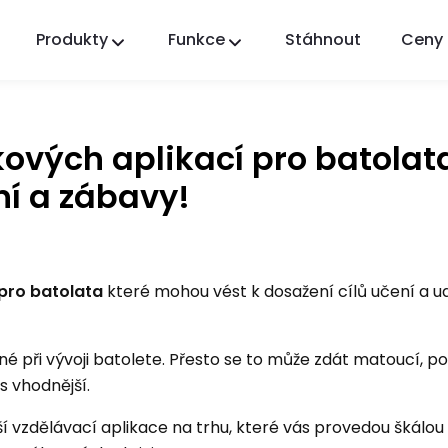
Produkty
Funkce
Stáhnout
Ceny
FlashGet Kids
Starostlivá aplikace rodičovské kontroly pro
všechny.
kových aplikací pro batolat
FlashGet Finder
ní a zábavy!
Ochrana proti krádeži vašeho telefonu, naše
odpovědnost.
 pro batolata
které mohou vést k dosažení cílů učení a ud
né při vývoji batolete. Přesto se to může zdát matoucí, p
s vhodnější.
ší vzdělávací aplikace na trhu, které vás provedou škálo