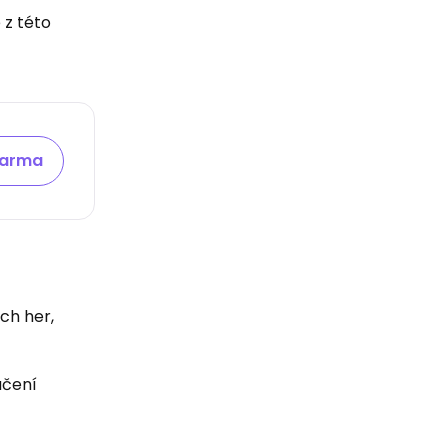
 z této
darma
ch her,
učení