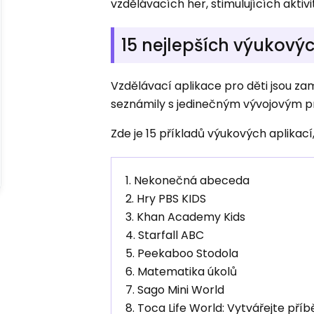
vzdělávacích her, stimulujících aktivi
15 nejlepších výukový
Vzdělávací aplikace pro děti jsou zam
seznámily s jedinečným vývojovým p
Zde je 15 příkladů výukových aplikací,
1. Nekonečná abeceda
2. Hry PBS KIDS
3. Khan Academy Kids
4. Starfall ABC
5. Peekaboo Stodola
6. Matematika úkolů
7. Sago Mini World
8. Toca Life World: Vytvářejte příb