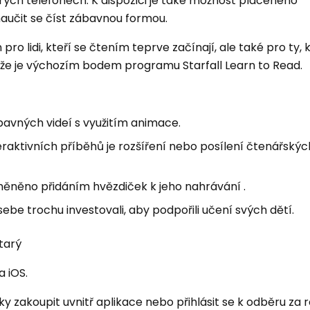
rých telefonech. K dispozici je také možnost placeného
aučit se číst zábavnou formou.
pro lidi, kteří se čtením teprve začínají, ale také pro ty, kt
ože je výchozím bodem programu Starfall Learn to Read.
ábavných videí s využitím animace.
aktivních příběhů je rozšíření nebo posílení čtenářskýc
odměněno přidáním hvězdiček k jeho nahrávání .
be trochu investovali, aby podpořili učení svých dětí.
starý
 iOS.
ky zakoupit uvnitř aplikace nebo přihlásit se k odběru za 