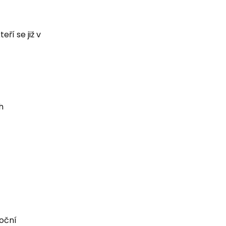
eří se již v
h
roční