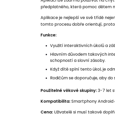
Aplikaci lze zdarma používat na chyt
předplatného, ​​která pomoc dětem n
Aplikace je nejlepší ve své třídě nejen 
tomto procesu dobře orientují, prot
Funkce:
Využití interaktivních úkolů a z
Hlavním důvodem takových inter
schopností a slovní zásoby.
Když dítě splní tento úkol, je 
Rodičům se doporučuje, aby do se
Použitelné věkové skupiny:
3-7 let 
Kompatibilita:
Smartphony Android a
Cena:
Uživatelé si musí takové doplň