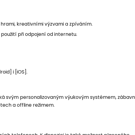
i hrami, kreativními výzvami a zpíváním.
oužití při odpojení od internetu.
id] i [iOS].
ická svým personalizovaným výukovým systémem, zábav
tech a offline režimem.