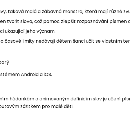
tavy, taková malá a zábavná monstra, která mají různé zv
 tvořit slova, což pomoc zlepšit rozpoznávání písmen a
i ukazující jeho význam.
bo časové limity nedávají dětem šanci učit se vlastním 
starý
systémem Android a iOS.
ivním hádankám a animovaným definicím slov je učení pí
outavým zážitkem pro malé děti.