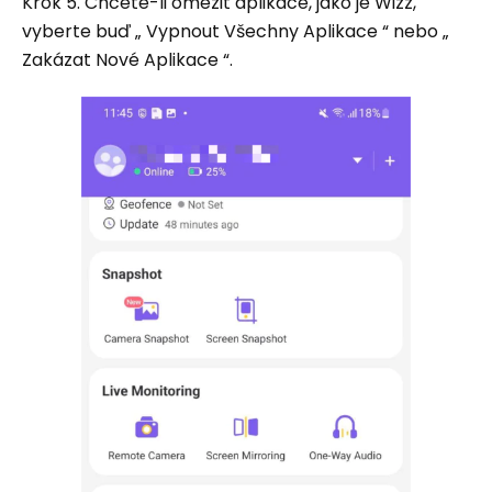
Krok 5. Chcete-li omezit aplikace, jako je Wizz,
vyberte buď „ Vypnout Všechny Aplikace “ nebo „
Zakázat Nové Aplikace “.