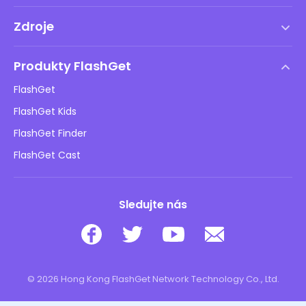
Podmínky služby
Zdroje
Licenční smlouva s koncovým uživatelem
Centrum nápovědy
Zásady DMCA
Produkty FlashGet
Jak na to
Ochrana osobních údajů
FlashGet
Blog
FlashGet Kids
Reklamní zásady
Bezpečnost dětí online
FlashGet Finder
Neprodávejte mé informace
Stáhnout
FlashGet Cast
Sledujte nás
© 2026 Hong Kong FlashGet Network Technology Co., Ltd.