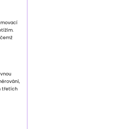
eamovací
tížím.
řičemž
ovnou
měrování,
 třetích