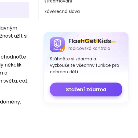
streamování
Závěrečná slova
slavným
nost užít si
FlashGet Kids
rodičovská kontrola
I ohodnoťte
Stáhněte si zdarma a
y několik
vyzkoušejte všechny funkce pro
ochranu dětí.
m a
 světa, což
Stažení zdarma
é domény.