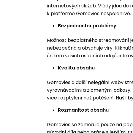
internetových služeb. Vlády jdou do
k platformě Gomovies nespolehlivé.
Bezpečnostní problémy
Možnost bezplatného streamování je
nebezpečná a obsahuje viry. Kliknut
únikem vašich osobních údajů, infiko
Kvalita obsahu
Gomovies a další nelegální weby stre
vyrovnávacími a zlomenými odkazy. 
více rozptýlení než potěšení. Našli b
Rozmanitost obsahu
Gomovies se zaměřuje pouze na populá
původní díla nebo práce s lepšími ti