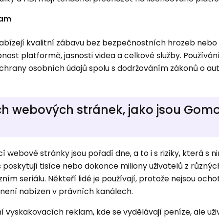
lam
nabízejí kvalitní zábavu bez bezpečnostních hrozeb neb
nost platformě, jasnosti videa a celkové služby. Používán
ochrany osobních údajů spolu s dodržováním zákonů o au
ch webových stránek, jako jsou Gomo
bové stránky jsou pořadí dne, a to i s riziky, která s n
s poskytují tisíce nebo dokonce miliony uživatelů z různýc
m seriálu. Někteří lidé je používají, protože nejsou ochot
ý není nabízen v právních kanálech.
í vyskakovacích reklam, kde se vydělávají peníze, ale uži