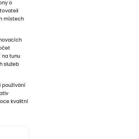
ony o
tovateli
ch místech
amovacích
počet
í na tunu
h služeb
 používání
ativ
oce kvalitní