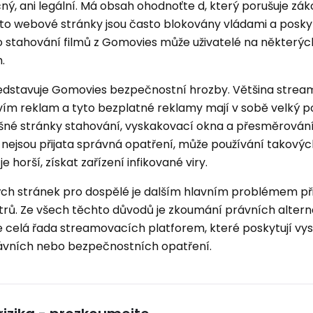
ý, ani legální. Má obsah ohodnoťte d, který porušuje zák
o webové stránky jsou často blokovány vládami a posky
o stahování filmů z Gomovies může uživatelé na některý
.
ředstavuje Gomovies bezpečnostní hrozby. Většina stre
vím reklam a tyto bezplatné reklamy mají v sobě velký 
falešné stránky stahování, vyskakovací okna a přesměrován
nejsou přijata správná opatření, může používání takovýc
e horší, získat zařízení infikované viry.
ch stránek pro dospělé je dalším hlavním problémem při
trů. Ze všech těchto důvodů je zkoumání právních altern
 celá řada streamovacích platforem, které poskytují vys
ávních nebo bezpečnostních opatření.