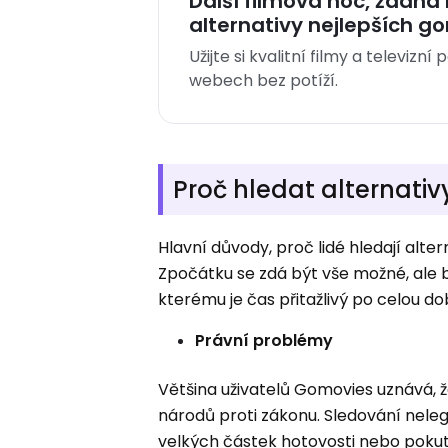
Další filmová noc, žádná 
alternativy nejlepších g
Užijte si kvalitní filmy a televiz
webech bez potíží.
Proč hledat alternati
Hlavní důvody, proč lidé hledají alter
Zpočátku se zdá být vše možné, ale b
kterému je čas přitažlivý po celou do
Právní problémy
Většina uživatelů Gomovies uznává, 
národů proti zákonu. Sledování nele
velkých částek hotovosti nebo pokut