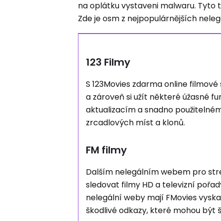
na oplátku vystaveni malwaru. Tyto t
Zde je osm z nejpopulárnějších nel
123 Filmy
S 123Movies zdarma online filmov
a zároveň si užít některé úžasné 
aktualizacím a snadno použitelnému
zrcadlových míst a klonů.
FM filmy
Dalším nelegálním webem pro strea
sledovat filmy HD a televizní pořad
nelegální weby mají FMovies vyska
škodlivé odkazy, které mohou být š