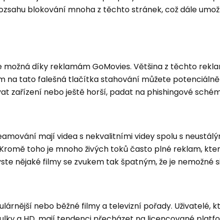
 rozsahu blokování mnoha z těchto stránek, což dále umož
 možná díky reklamám GoMovies. Většina z těchto rekla
ím na tato falešná tlačítka stahování můžete potenciálně
vat zařízení nebo ještě horší, padat na phishingové sché
amování mají videa s nekvalitními videy spolu s neustálý
Kromě toho je mnoho živých toků často plné reklam, kter
yste nějaké filmy se zvukem tak špatným, že je nemožné si j
rnější nebo běžné filmy a televizní pořady. Uživatelé, kte
tulky a HD, mají tendenci přecházet na licencované platf