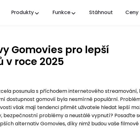
Produkty
Funkce
Stáhnout
Ceny
FlashGet Kids
Starostlivá aplikace rodičovské kontroly pro
všechny.
ivy Gomovies pro lepší
FlashGet Finder
ů v roce 2025
Ochrana proti krádeži vašeho telefonu, naše
odpovědnost.
 zcela posunula s příchodem internetového streamování, k
tivní dostupnost gomovií byla nesmírně populární. Problém
vosti však mají tendenci přimět uživatele hledat lepší mo
, bezpečnostní problémy a neustálé vypnutí? Posaďte s
pších alternativ Gomovies, díky nimž budou vaše filmové