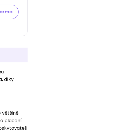
darma
hu.
, díky
 většině
je placení
oskytovateli