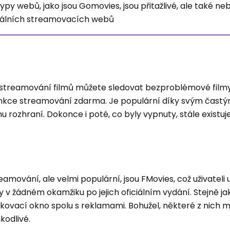
ypy webů, jako jsou Gomovies, jsou přitažlivé, ale také n
egálních streamovacích webů
é streamování filmů můžete sledovat bezproblémové film
funkce streamování zdarma. Je populární díky svým čast
 rozhraní. Dokonce i poté, co byly vypnuty, stále existu
mování, ale velmi populární, jsou FMovies, což uživateli
y v žádném okamžiku po jejich oficiálním vydání. Stejně jak
kovací okno spolu s reklamami. Bohužel, některé z nich m
kodlivé.