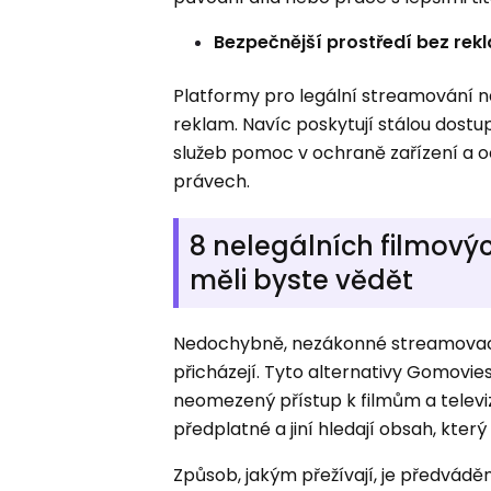
Bezpečnější prostředí bez rek
Platformy pro legální streamování 
reklam. Navíc poskytují stálou dostup
služeb pomoc v ochraně zařízení a 
právech.
8 nelegálních filmový
měli byste vědět
Nedochybně, nezákonné streamovací we
přicházejí. Tyto alternativy Gomovie
neomezený přístup k filmům a televizní
předplatné a jiní hledají obsah, kter
Způsob, jakým přežívají, je předváděn