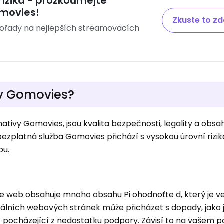
rizika - prozkoumejte
omovies!
Zkuste to z
ní pořady na nejlepších streamovacích
vy Gomovies?
nativy Gomovies, jsou kvalita bezpečnosti, legality a obsa
ezplatná služba Gomovies přichází s vysokou úrovní rizika
bu.
že web obsahuje mnoho obsahu Pi ohodnoťte d, který je ve
gálních webových stránek může přicházet s dopady, jako 
 pocházející z nedostatku podpory. Závisí to na vašem p