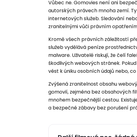
Vůbec ne. Gomovies není ani bezpečn
autorských právech mnoha zemí. Tyt
internetových služeb. Sledování neb
zranitelnými vůči právním opatřením
Kromě všech právních záležitostí p
služeb vydělává peníze prostřednict
malware. Uživatelé riskují, že čelí 
škodlivých webových stránek. Pokud 
vést k úniku osobních údajů nebo, co j
Zvýšená zranitelnost obsahu webový
gomovií, zejména bez obsahových fil
mnohem bezpečnější cestou. Existuje
a bezpečné zábavy bez porušení pr