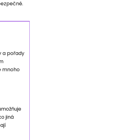
ebezpečné.
y a pořady
ým
je mnoho
 umožňuje
o jiná
ají