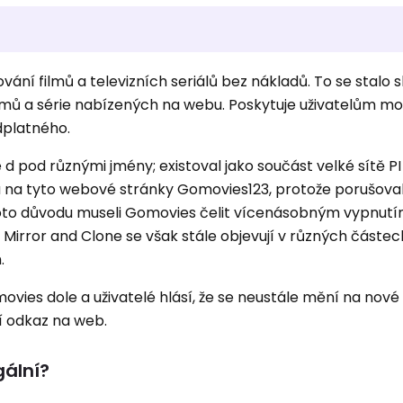
ní filmů a televizních seriálů bez nákladů. To se stalo 
ilmů a série nabízených na webu. Poskytuje uživatelům mož
platného.
pod různými jmény; existoval jako součást velké sítě P
la na tyto webové stránky Gomovies123, protože porušoval
oto důvodu museli Gomovies čelit vícenásobným vypnutí
ror and Clone se však stále objevují v různých částech
.
ovies dole a uživatelé hlásí, že se neustále mění na nov
ní odkaz na web.
ální?