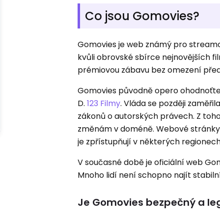
Co jsou Gomovies?
Gomovies je web známý pro streamová
kvůli obrovské sbírce nejnovějších f
prémiovou zábavu bez omezení před
Gomovies původně opero ohodnoťte d 
D.
123 Filmy
. Vláda se později zaměři
zákonů o autorských právech. Z toh
změnám v doméně. Webové stránky Mir
je zpřístupňují v některých regionech
V současné době je oficiální web Gom
Mnoho lidí není schopno najít stabil
Je Gomovies bezpečný a leg