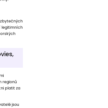
o zbytečných
í legitimních
torských
vies,
imi
h regionů
ni platit za
vatelé jsou