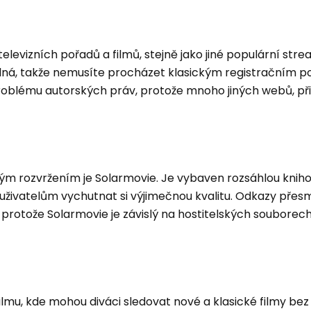
levizních pořadů a filmů, stejně jako jiné populární str
telná, takže nemusíte procházet klasickým registračním po
roblému autorských práv, protože mnoho jiných webů, p
ivým rozvržením je Solarmovie. Je vybaven rozsáhlou knih
 uživatelům vychutnat si výjimečnou kvalitu. Odkazy přes
 protože Solarmovie je závislý na hostitelských souborech
lmu, kde mohou diváci sledovat nové a klasické filmy bez