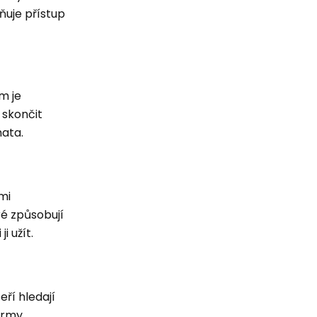
ňuje přístup
m je
 skončit
mata.
mi
é způsobují
i užít.
ří hledají
ormy.