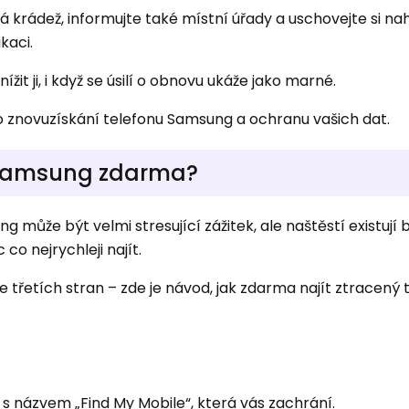
krádež, informujte také místní úřady a uschovejte si na
ikaci.
nížit ji, i když se úsilí o obnovu ukáže jako marné.
ro znovuzískání telefonu Samsung a ochranu vašich dat.
n Samsung zdarma?
 může být velmi stresující zážitek, ale naštěstí existují
o nejrychleji najít.
 třetích stran – zde je návod, jak zdarma najít ztracený 
 názvem „Find My Mobile“, která vás zachrání.