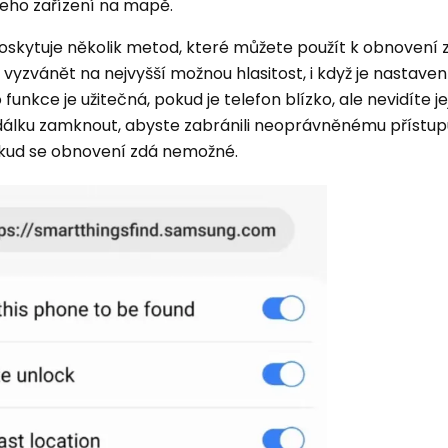
eho zařízení na mapě.
oskytuje několik metod, které můžete použít k obnovení
vyzvánět na nejvyšší možnou hlasitost, i když je nastaven
unkce je užitečná, pokud je telefon blízko, ale nevidíte jej
dálku zamknout, abyste zabránili neoprávněnému přístu
okud se obnovení zdá nemožné.