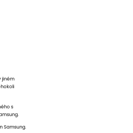
v jiném
hokoli
ného s
 Samsung.
fon Samsung.