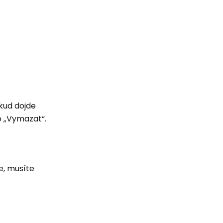
okud dojde
o „Vymazat“.
e, musíte