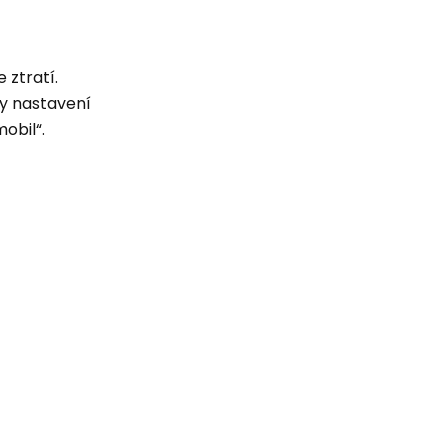
 ztratí.
y nastavení
obil“.