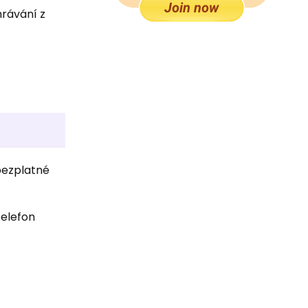
hrávání z
 bezplatné
telefon