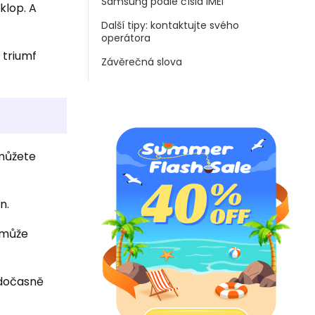
Samsung podle čísla IMEI
klop. A
Další tipy: kontaktujte svého
operátora
 triumf
Závěrečná slova
 můžete
n.
 může
 dočasně