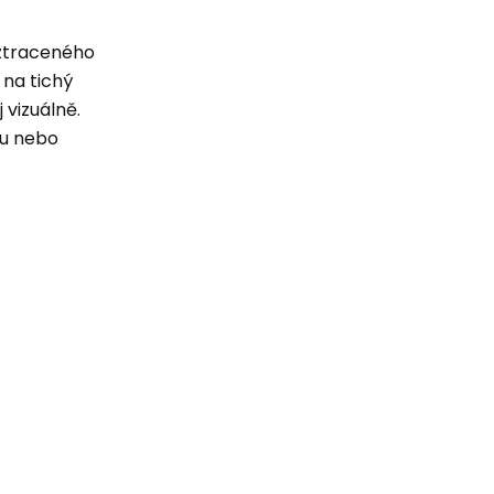
 ztraceného
 na tichý
 vizuálně.
pu nebo