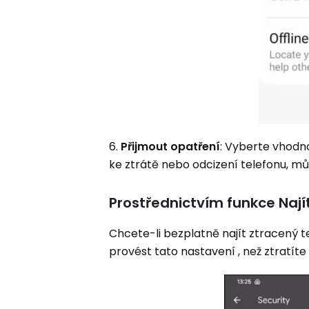
6.
Přijmout opatření
: Vyberte vhodno
ke ztrátě nebo odcizení telefonu, m
Prostřednictvím funkce Nají
Chcete-li bezplatně najít ztracený 
provést tato nastavení , než ztratít