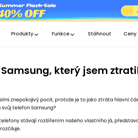
Produkty
Funkce
Stáhnout
Ceny
FlashGet Kids
Starostlivá aplikace rodičovské kontroly pro
všechny.
 Samsung, který jsem ztrati
FlashGet Finder
Ochrana proti krádeži vašeho telefonu, naše
odpovědnost.
i znepokojivý pocit, protože je to jako ztráta hlavní čás
u svůj telefon Samsung?
elefony stávají rozšířením našeho vlastního já, představa,
ozčiluje.