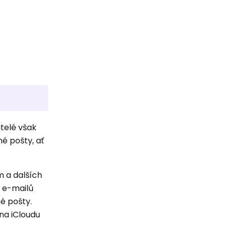
atelé však
né pošty, ať
m a dalších
í e-mailů
é pošty.
na iCloudu