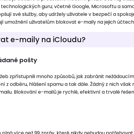
a technologických guru; včetně Google, Microsoftu a sam
pšují své služby, aby udržely uživatele v bezpečí a spokoj
ují umožnění uživatelům blokovat e-maily na jejich účtech
vat e-maily na iCloudu?
žádané pošty
žeb zpřístupnili mnoho způsobů, jak zabránit nežádoucí
ení z odběru, hlášení spamu a tak dále. Žádný z nich však
ailu. Blokování e-mailů je rychlé, efektivní a trvalé řešen
e plná více než 99 zpráv, které nikdy nebudou potřebovat