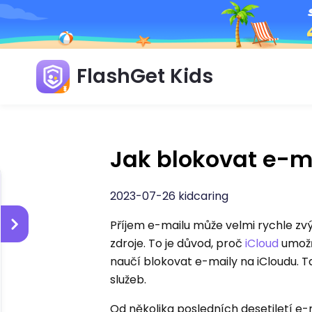
FlashGet Kids
Jak blokovat e-m
2023-07-26 kidcaring
Příjem e-mailu může velmi rychle zv
zdroje. To je důvod, proč
iCloud
umožň
naučí blokovat e-maily na iCloudu. T
služeb.
Od několika posledních desetiletí e-m