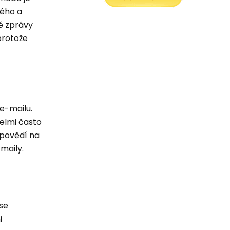
vého a
é zprávy
protože
e-mailu.
velmi často
odpovědí na
-maily.
se
i