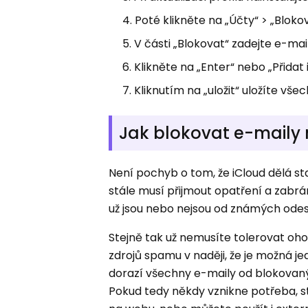
Poté klikněte na „Účty“ > „Bloko
V části „Blokovat“ zadejte e-m
Klikněte na „Enter“ nebo „Přidat 
Kliknutím na „uložit“ uložíte v
Jak blokovat e-maily 
Není pochyb o tom, že iCloud dělá sta
stále musí přijmout opatření a zabrá
už jsou nebo nejsou od známých odes
Stejně tak už nemusíte tolerovat oh
zdrojů spamu v naději, že je možná j
dorazí všechny e-maily od blokovaný
Pokud tedy někdy vznikne potřeba, s