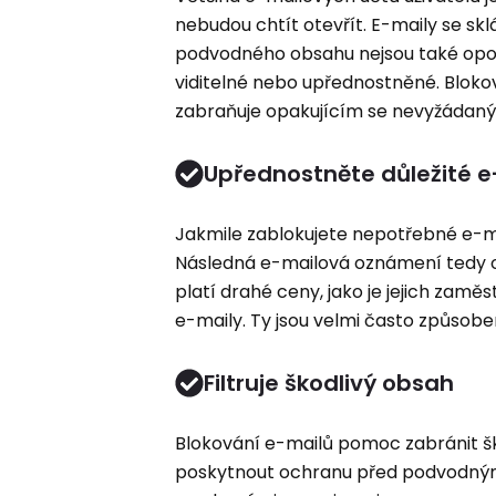
nebudou chtít otevřít. E-maily se skl
podvodného obsahu nejsou také opom
viditelné nebo upřednostněné. Bloko
zabraňuje opakujícím se nevyžádan
Upřednostněte důležité e
Jakmile zablokujete nepotřebné e-mai
Následná e-mailová oznámení tedy obs
platí drahé ceny, jako je jejich zamě
e-maily. Ty jsou velmi často způs
Filtruje škodlivý obsah
Blokování e-mailů pomoc zabránit šk
poskytnout ochranu před podvodnými 