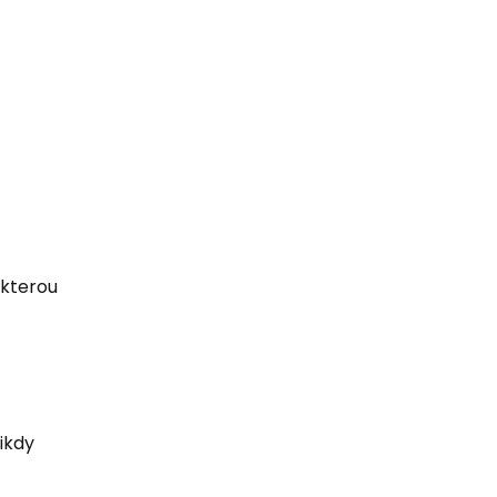
 kterou
.
nikdy