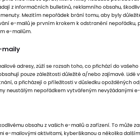
ádají z informačních bulletinů, reklamního obsahu, škodli
enuty. Mezitím nepořádek brání tomu, aby byly důležit
vání e-mailů je prvním krokem k odstranění nepořádku, 
ým e-mailům.
-maily
lové adresy, zúží se rozsah toho, co přichází do vašeho 
ahují pouze záležitosti důležité a/nebo zajímavé. Lidé 
stnání, a přicházejí o příležitosti v důsledku opožděných 
obeny neustálým nepořádkem vytvářeným nevyžádanými e
odlivému obsahu z vašich e-mailů a zařízení. To může za
e-mailovými aktivitami, kyberšikanou a několika dalším