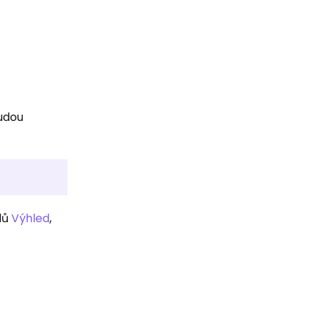
budou
lů
Výhled
,