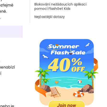
Blokování nežádoucích aplikací
ozřejmě
pomocí FlashGet Kids
ené.
Nejčastější dotazy
.
m
 nenabízí
í
 nebo je