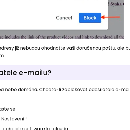
dresy již nebudou ohodnoťte vaši doručenou poštu, ale 
m.
atele e-mailu?
a nebo doména. Chcete-li zablokovat odesílatele e-mai
laste se
„ Nastavení “
te a připojte software ke cloudu