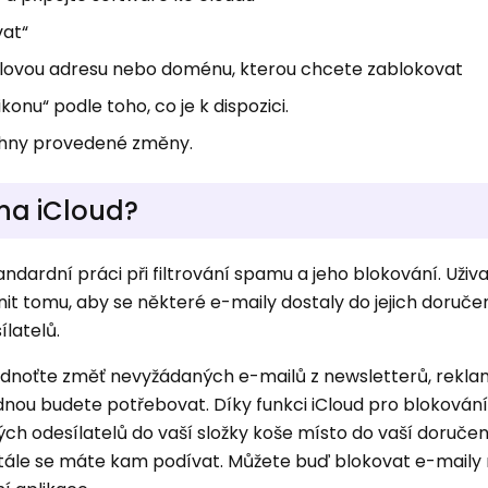
vat“
ailovou adresu nebo doménu, kterou chcete zablokovat
ikonu“ podle toho, co je k dispozici.
šechny provedené změny.
na iCloud?
ndardní práci při filtrování spamu a jeho blokování. Uživ
nit tomu, aby se některé e-maily dostaly do jejich doruče
ílatelů.
odnoťte změť nevyžádaných e-mailů z newsletterů, rekla
ednou budete potřebovat. Díky funkci iCloud pro blokován
ch odesílatelů do vaší složky koše místo do vaší doručen
tále se máte kam podívat. Můžete buď blokovat e-maily 