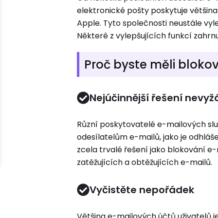
elektronické pošty poskytuje většin
Apple. Tyto společnosti neustále vyle
Některé z vylepšujících funkcí zahrn
Proč byste měli bloko
Nejúčinnější řešení nevy
Různí poskytovatelé e-mailových slu
odesílatelům e-mailů, jako je odhláš
zcela trvalé řešení jako blokování e-m
zatěžujících a obtěžujících e-mailů.
Vyčistěte nepořádek
Většina e-mailových účtů uživatelů j