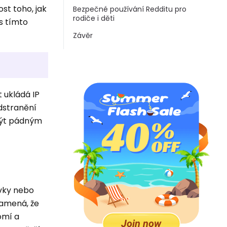
st toho, jak
Bezpečné používání Redditu pro
rodiče i děti
s tímto
Závěr
 ukládá IP
odstranění
 být pádným
ěvky nebo
namená, že
omí a