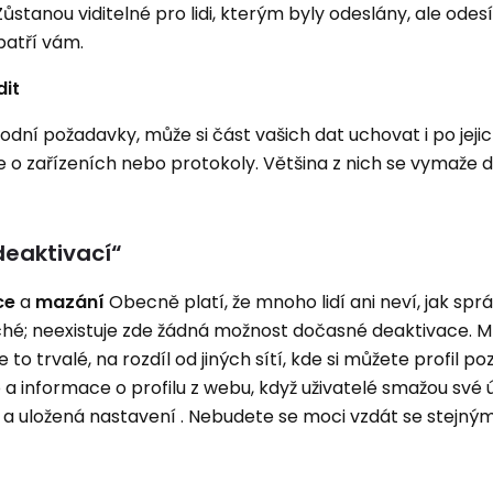
stanou viditelné pro lidi, kterým byly odeslány, ale odesí
patří vám.
dit
dní požadavky, může si část vašich dat uchovat i po jeji
e o zařízeních nebo protokoly. Většina z nich se vymaže d
deaktivací“
ce
a
mazání
Obecně platí, že mnoho lidí ani neví, jak sp
uché; neexistuje zde žádná možnost dočasné deaktivace. 
to trvalé, na rozdíl od jiných sítí, kde si můžete profil po
a informace o profilu z webu, když uživatelé smažou své 
r a uložená nastavení . Nebudete se moci vzdát se stejn