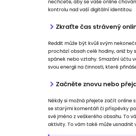
nechcete, aby se vaše online chován
kontrolu nad vaší digitální identitou.
Zkraťte čas strávený onli
Reddit může být kvůli svým nekoneč
prochází obsah celé hodiny, aniž by si
spánek nebo vztahy. Smazání účtu v
svou energii na činnosti, které přin
Začněte znovu nebo přejd
Někdy si možná přejete začít online 
se starými komentáři či příspěvky 
své jméno z veškerého obsahu. To vám
aktivity. To vám také může usnadnit 