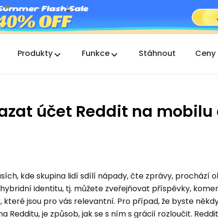
Produkty
Funkce
Stáhnout
Ceny
FlashGet Kids
Starostlivá aplikace rodičovské kontroly pro
všechny.
zat účet Reddit na mobilu
FlashGet Finder
Ochrana proti krádeži vašeho telefonu, naše
odpovědnost.
sích, kde skupina lidí sdílí nápady, čte zprávy, prochází
hybridní identitu, tj. můžete zveřejňovat příspěvky, kome
, které jsou pro vás relevantní. Pro případ, že byste někd
na Redditu, je způsob, jak se s ním s grácií rozloučit. Redd