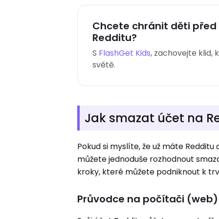
Chcete chránit děti př
Redditu?
S
FlashGet Kids
, zachovejte klid,
světě.
Jak smazat účet na R
Pokud si myslíte, že už máte Redditu
můžete jednoduše rozhodnout smazat ú
kroky, které můžete podniknout k tr
Průvodce na počítači (web)