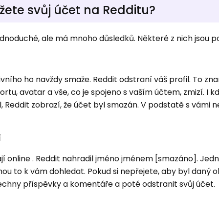
žete svůj účet na Redditu?
dnoduché, ale má mnoho důsledků. Některé z nich jsou p
vního ho navždy smaže. Reddit odstraní váš profil. To zn
rtu, avatar a vše, co je spojeno s vaším účtem, zmizí. I k
l, Reddit zobrazí, že účet byl smazán. V podstatě s vámi 
í
 online . Reddit nahradil jméno jménem [smazáno]. Jedno
ohou to k vám dohledat. Pokud si nepřejete, aby byl daný 
šechny příspěvky a komentáře a poté odstranit svůj účet.