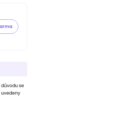
darma
i důvodu se
u uvedeny