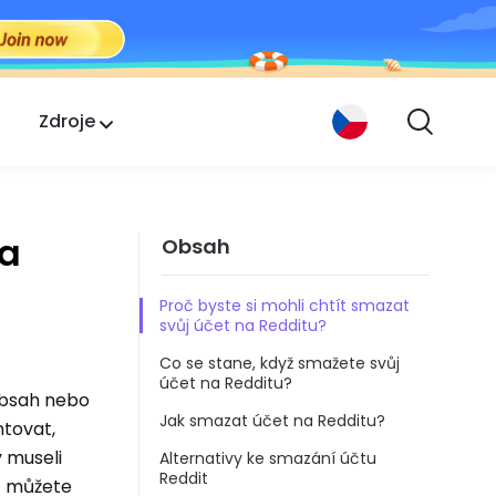
Zdroje
 a
Obsah
Proč byste si mohli chtít smazat
svůj účet na Redditu?
Co se stane, když smažete svůj
účet na Redditu?
 obsah nebo
Jak smazat účet na Redditu?
ntovat,
y museli
Alternativy ke smazání účtu
Reddit
it můžete