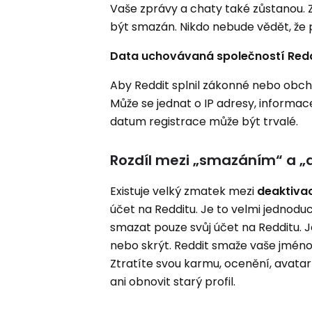
Vaše zprávy a chaty také zůstanou. Zů
být smazán. Nikdo nebude vědět, že 
Data uchovávaná společností Red
Aby Reddit splnil zákonné nebo obcho
Může se jednat o IP adresy, informac
datum registrace může být trvalé.
Rozdíl mezi „smazáním“ a „
Existuje velký zmatek mezi
deaktiva
účet na Redditu. Je to velmi jednod
smazat pouze svůj účet na Redditu. Je 
nebo skrýt. Reddit smaže vaše jméno 
Ztratíte svou karmu, ocenění, avata
ani obnovit starý profil.