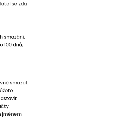
latel se zdá
ch smazání.
o 100 dnů;
rávně smazat
Můžete
zastavit
účty.
ým jménem