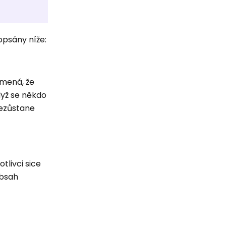
opsány níže:
amená, že
dyž se někdo
nezůstane
tlivci sice
obsah