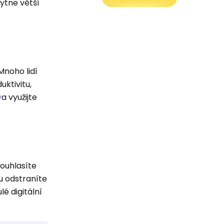
ytne větší
Mnoho lidí
uktivitu,
y
a využijte
souhlasíte
u odstraníte
é digitální