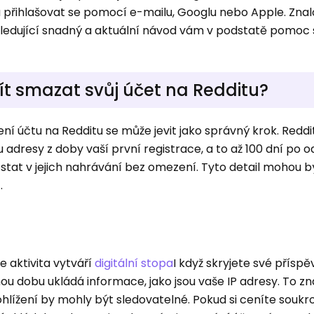
a přihlašovat se pomocí e-mailu, Googlu nebo Apple. Znalo
ledující snadný a aktuální návod vám v podstatě pomoc 
tít smazat svůj účet na Redditu?
ní účtu na Redditu se může jevit jako správný krok. Reddit
ou adresy z doby vaší první registrace, a to až 100 dní po 
stat v jejich nahrávání bez omezení. Tyto detail mohou
.
e aktivita vytváří
digitální stopa
I když skryjete své přísp
ou dobu ukládá informace, jako jsou vaše IP adresy. To z
hlížení by mohly být sledovatelné. Pokud si ceníte soukr