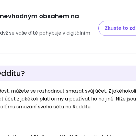
ed nevhodným obsahem na
Zkuste to z
 když se vaše dítě pohybuje v digitálním
edditu?
 dost, můžete se rozhodnout smazat svůj účet. Z jakéhokol
čet z jakékoli platformy a používat ho na jiné. Níže jso
valému smazání svého účtu na Redditu.