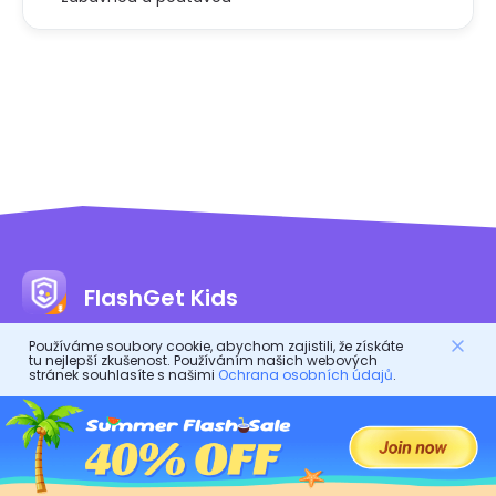
FlashGet Kids
Používáme soubory cookie, abychom zajistili, že získáte
tu nejlepší zkušenost. Používáním našich webových
Péčlivá aplikace pro rodičovskou kontrolu pro všechny!
stránek souhlasíte s našimi
Ochrana osobních údajů
.
Je to online asistent pro rodiče, aby chránili své děti.
Je to digitální bodyguard pro zdravý život dětí.