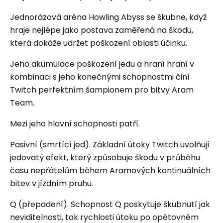
Jednorázová aréna Howling Abyss se škubne, když
hraje nejlépe jako postava zaměřená na škodu,
která dokáže udržet poškození oblasti účinku.
Jeho akumulace poškození jedu a hraní hraní v
kombinaci s jeho konečnými schopnostmi činí
Twitch perfektním šampionem pro bitvy Aram
Team.
Mezi jeho hlavní schopnosti patří.
Pasivní (smrtící jed). Základní útoky Twitch uvolňují
jedovatý efekt, který způsobuje škodu v průběhu
času nepřátelům během Aramových kontinuálních
bitev v jízdním pruhu.
Q (přepadení). Schopnost Q poskytuje škubnutí jak
neviditelnosti, tak rychlosti útoku po opětovném