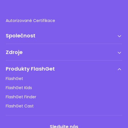
Autorizované Certifikace
Společnost
Podmínky služby
Zdroje
Licenční smlouva s koncovým uživatelem
Centrum nápovědy
Zásady DMCA
Produkty FlashGet
Jak na to
Ochrana osobních údajů
FlashGet
Blog
FlashGet Kids
Reklamní zásady
Bezpečnost dětí online
FlashGet Finder
Neprodávejte mé informace
Stáhnout
FlashGet Cast
Sledujte nás