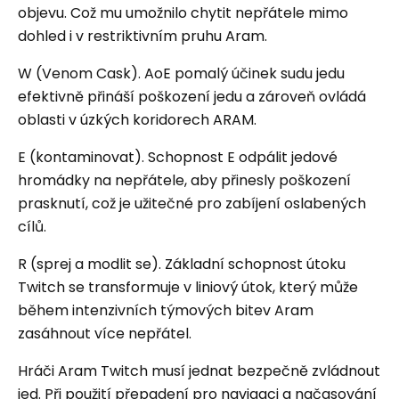
objevu. Což mu umožnilo chytit nepřátele mimo
dohled i v restriktivním pruhu Aram.
W (Venom Cask). AoE pomalý účinek sudu jedu
efektivně přináší poškození jedu a zároveň ovládá
oblasti v úzkých koridorech ARAM.
E (kontaminovat). Schopnost E odpálit jedové
hromádky na nepřátele, aby přinesly poškození
prasknutí, což je užitečné pro zabíjení oslabených
cílů.
R (sprej a modlit se). Základní schopnost útoku
Twitch se transformuje v liniový útok, který může
během intenzivních týmových bitev Aram
zasáhnout více nepřátel.
Hráči Aram Twitch musí jednat bezpečně zvládnout
jed. Při použití přepadení pro navigaci a načasování