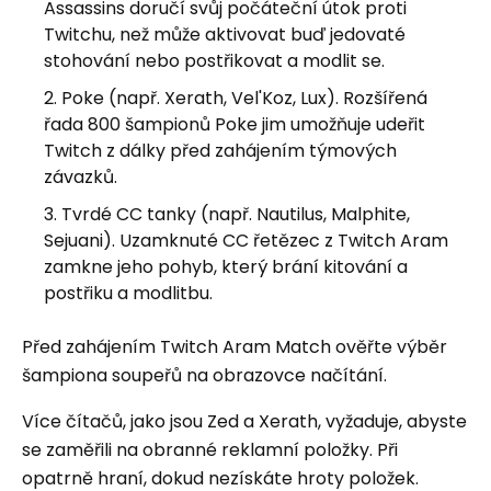
Assassins doručí svůj počáteční útok proti
Twitchu, než může aktivovat buď jedovaté
stohování nebo postřikovat a modlit se.
Poke (např. Xerath, Vel'Koz, Lux). Rozšířená
řada 800 šampionů Poke jim umožňuje udeřit
Twitch z dálky před zahájením týmových
závazků.
Tvrdé CC tanky (např. Nautilus, Malphite,
Sejuani). Uzamknuté CC řetězec z Twitch Aram
zamkne jeho pohyb, který brání kitování a
postřiku a modlitbu.
Před zahájením Twitch Aram Match ověřte výběr
šampiona soupeřů na obrazovce načítání.
Více čítačů, jako jsou Zed a Xerath, vyžaduje, abyste
se zaměřili na obranné reklamní položky. Při
opatrně hraní, dokud nezískáte hroty položek.