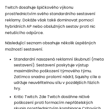
Twitch dosahuje špičkového výkonu
prostřednictvím svého standardního sestavení
reklamy. Dokáže však také dominovat pomocí
hybridních AP nebo obslužných sestav proti nic
netušícího odpůrce.
Následující seznam obsahuje několik úspěšných
možností sestavení.
Standardní nasazená reklamní škubnutí (meta
sestavení). Sestavení poskytuje výstup
maximálního poškození týmového týmu.
Zatímco snadno prolomí nádrž, Squishy cíle a
udržuje neuvěřitelnou sílu v pozdějších fázích
hry.
Kritic Twitch. Zde Twitch dosáhne ničivé
poškození proti formacím nepřátelských
skupin prostřednictvím kombinace Critových