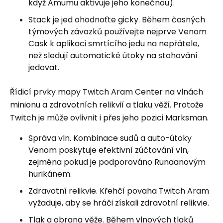
když Amumu aktivuje jeho konečnou).
Stack je jed ohodnoťte gicky. Během časných
týmových závazků používejte nejprve Venom
Cask k aplikaci smrtícího jedu na nepřátele,
než sledují automatické útoky na stohování
jedovat.
Řídicí prvky mapy Twitch Aram Center na vlnách
minionu a zdravotních relikvií a tlaku věží. Protože
Twitch je může ovlivnit i přes jeho pozici Marksman.
Správa vln. Kombinace sudů a auto-útoky
Venom poskytuje efektivní zúčtování vln,
zejména pokud je podporováno Runaanovým
hurikánem.
Zdravotní relikvie. Křehčí povaha Twitch Aram
vyžaduje, aby se hráči získali zdravotní relikvie.
Tlak a obrana věže. Během vlnových tlaků