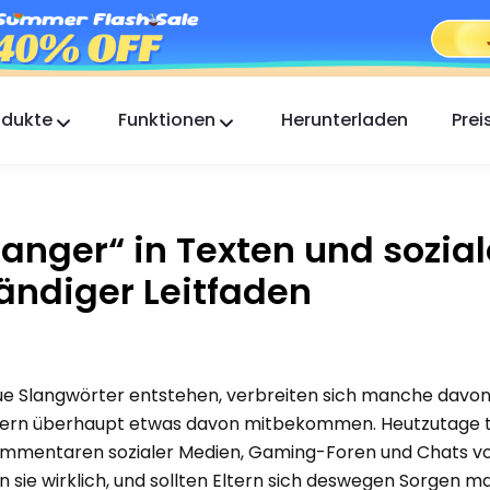
odukte
Funktionen
Herunterladen
Prei
FlashGet Kids
Eine fürsorgliche App zur elterlichen Kontrolle für
alle.
anger“ in Texten und sozia
FlashGet Finder
tändiger Leitfaden
Die Diebstahlsicherung Ihres Handys, unsere
Verantwortung.
eue Slangwörter entstehen, verbreiten sich manche davo
 Eltern überhaupt etwas davon mitbekommen. Heutzutage
Kommentaren sozialer Medien, Gaming-Foren und Chats v
 sie wirklich, und sollten Eltern sich deswegen Sorgen 