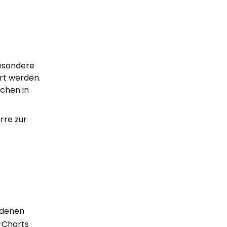
besondere
ert werden.
chen in
arre zur
adenen
g-Charts