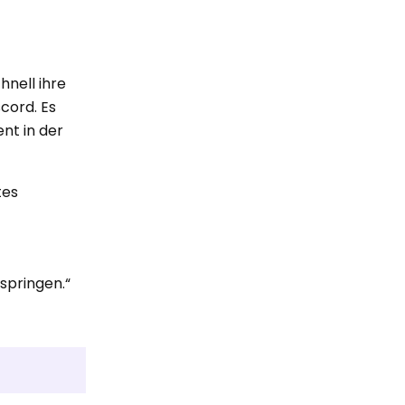
nell ihre
cord. Es
nt in der
tes
rspringen.“