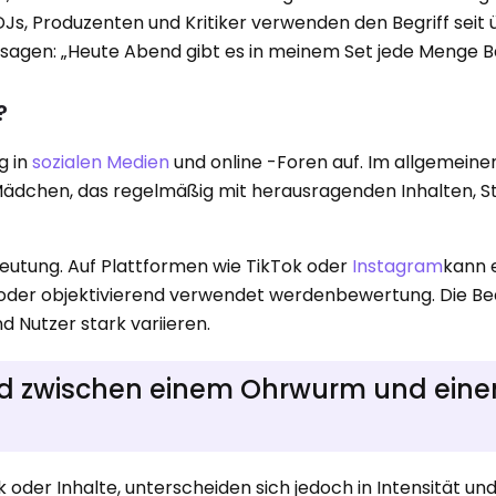
DJs, Produzenten und Kritiker verwenden den Begriff seit
e sagen: „Heute Abend gibt es in meinem Set jede Menge B
?
g in
sozialen Medien
und online -Foren auf. Im allgemeine
dchen, das regelmäßig mit herausragenden Inhalten, Sti
deutung. Auf Plattformen wie TikTok oder
Instagram
kann 
 oder objektivierend verwendet werdenbewertung. Die B
 Nutzer stark variieren.
ied zwischen einem Ohrwurm und ein
k oder Inhalte, unterscheiden sich jedoch in Intensität un