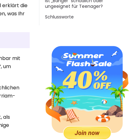
Ist „Banger“ schädlich oder
 erklärt die
ungeeignet für Teenager?
n, was Ihr
Schlussworte
chbar mit
“, um
chlichen
rriam-
, als
nige