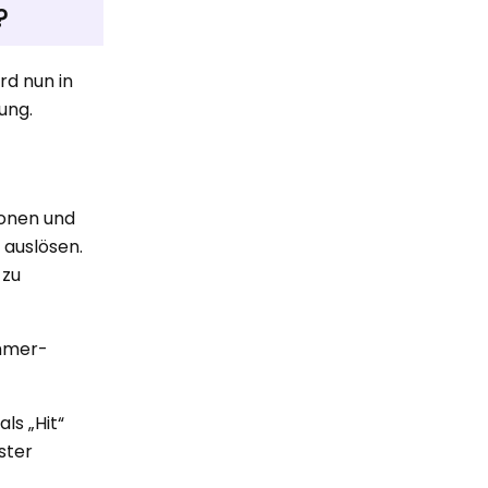
?
rd nun in
ung.
ionen und
 auslösen.
 zu
ammer-
ls „Hit“
ster