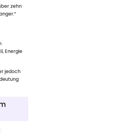
 über zehn
anger.“
n
l, Energie
er jedoch
edeutung
em
d