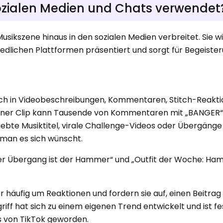
sozialen Medien und Chats verwendet
Musikszene hinaus in den sozialen Medien verbreitet. Sie wi
dlichen Plattformen präsentiert und sorgt für Begeister
sich in Videobeschreibungen, Kommentaren, Stitch-Reakt
ener Clip kann Tausende von Kommentaren mit „BANGER“
iebte Musiktitel, virale Challenge-Videos oder Übergänge
 man es sich wünscht.
eser Übergang ist der Hammer“ und „Outfit der Woche: H
r häufig um Reaktionen und fordern sie auf, einen Beitrag a
riff hat sich zu einem eigenen Trend entwickelt und ist fe
s von TikTok geworden.