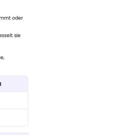
summt oder
esselt sie
e,
g