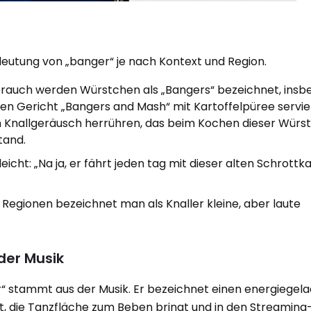
Bedeutung von „banger“ je nach Kontext und Region.
brauch werden Würstchen als „Bangers“ bezeichnet, ins
chen Gericht „Bangers and Mash“ mit Kartoffelpüree servi
Knallgeräusch herrühren, das beim Kochen dieser Würst
tand.
leicht: „Na ja, er fährt jeden tag mit dieser alten Schrottk
egionen bezeichnet man als Knaller kleine, aber laute
der Musik
 stammt aus der Musik. Er bezeichnet einen energiegel
ht, die Tanzfläche zum Beben bringt und in den Streamin