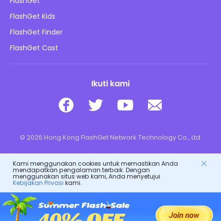
Kebijakan Privasi
FlashGet
Blog
FlashGet Kids
Kebijakan Periklanan
Keamanan Daring Anak
FlashGet Finder
Jangan Jual Info Saya
Unduh
FlashGet Cast
Ikuti kami
© 2026 Hong Kong FlashGet Network Technology Co., Ltd.
Kami menggunakan cookies untuk memastikan Anda
mendapatkan pengalaman terbaik. Dengan
menggunakan situs web kami, Anda menyetujui
Kebijakan Privasi
kami.