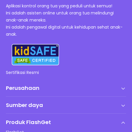
Aplikasi kontrol orang tua yang peduli untuk semua!
Ini adalah asisten online untuk orang tua melindungi
anak-anak mereka.
Ini adalah pengawal digital untuk kehidupan sehat anak-
anak.
Sertifikasi Resmi
Perusahaan
Syarat dan Ketentuan
Sumber daya
Perjanjian Lisensi Pengguna Akhir
Pusat Bantuan
Kebijakan DMCA
Produk FlashGet
Cara